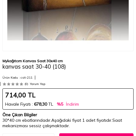
Mykağıtcım Kanvas Saat 30x40 cm
kanvas saat 30-40 (108)
Ürün Kodu :
csit-211
(0)
Yorum Yap
714,00
TL
Havale Fiyatı :
678,30
TL
%5
İndirim
Öne Çıkan Bilgiler
30*40 cm ebatlarındadır.Aşağıdaki fiyat 1 adet fiyatıdır.Saat
mekanizması sessiz çalışmaktadır.