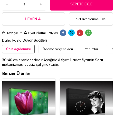
SEPETE EKLE
HEMEN AL
Favorilerime Ekle
Tavsiye Et
Fiyat Alarmı
Paylaş
Daha Fazla
Duvar Saatleri
Ürün Açıklaması
Ödeme Seçenekleri
Yorumlar
Tav
30*40 cm ebatlarındadır.Aşağıdaki fiyat 1 adet fiyatıdır.Saat
mekanizması sessiz çalışmaktadır.
Benzer Ürünler