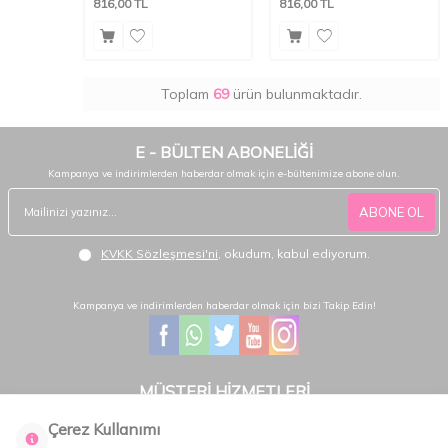
816,00
TL
816,00
TL
Toplam
69
ürün bulunmaktadır.
E - BÜLTEN ABONELİĞİ
Kampanya ve indirimlerden haberdar olmak için e-bültenimize abone olun.
ABONE OL
KVKK Sözleşmesi'ni
, okudum, kabul ediyorum.
Kampanya ve indirimlerden haberdar olmak için bizi Takip Edin!
MÜŞTERİ HİZMETLERİ
Hafta içi 08:30 - 18:30 / Hafta sonu 08:30 - 17:00 arası merak ettiğiniz tüm sorular ve
Çerez Kullanımı
siparişleriniz için ulaşabilirsiniz.