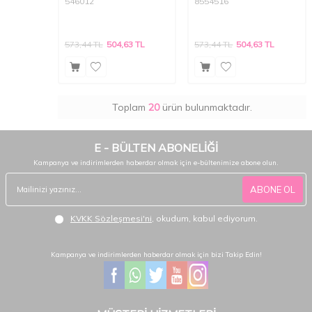
546012
8554516
573,44
TL
504,63
TL
573,44
TL
504,63
TL
Toplam
20
ürün bulunmaktadır.
E - BÜLTEN ABONELİĞİ
Kampanya ve indirimlerden haberdar olmak için e-bültenimize abone olun.
ABONE OL
KVKK Sözleşmesi'ni
, okudum, kabul ediyorum.
Kampanya ve indirimlerden haberdar olmak için bizi Takip Edin!