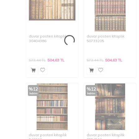
duvar posteri kitaplık
duvar posteri kitaplık
30404386
50733205
573,44
TL
504,63
TL
573,44
TL
504,63
TL
%
12
%
12
İndirim
İndirim
duvar posteri kitaplık
duvar posteri kitaplık