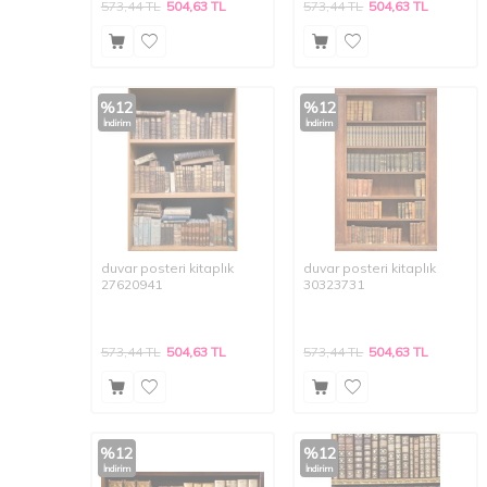
573,44
TL
504,63
TL
573,44
TL
504,63
TL
%
12
%
12
İndirim
İndirim
duvar posteri kitaplık
duvar posteri kitaplık
27620941
30323731
573,44
TL
504,63
TL
573,44
TL
504,63
TL
%
12
%
12
İndirim
İndirim