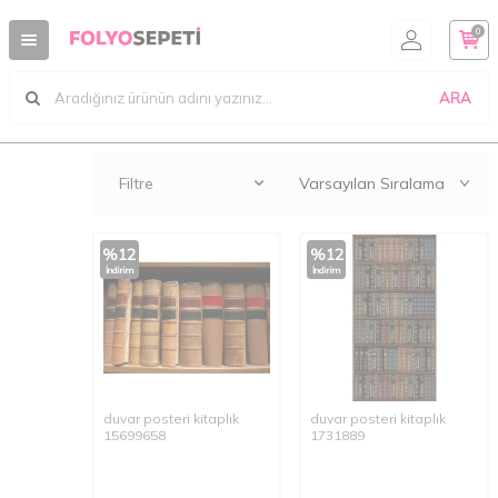
0
ARA
Filtre
%
12
%
12
İndirim
İndirim
duvar posteri kitaplık
duvar posteri kitaplık
15699658
1731889