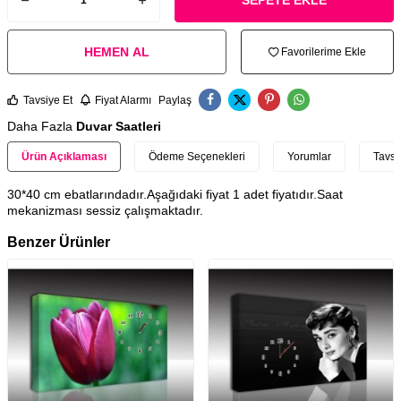
SEPETE EKLE
HEMEN AL
Favorilerime Ekle
Tavsiye Et
Fiyat Alarmı
Paylaş
Daha Fazla
Duvar Saatleri
Ürün Açıklaması
Ödeme Seçenekleri
Yorumlar
Tavsi
30*40 cm ebatlarındadır.Aşağıdaki fiyat 1 adet fiyatıdır.Saat
mekanizması sessiz çalışmaktadır.
Benzer Ürünler