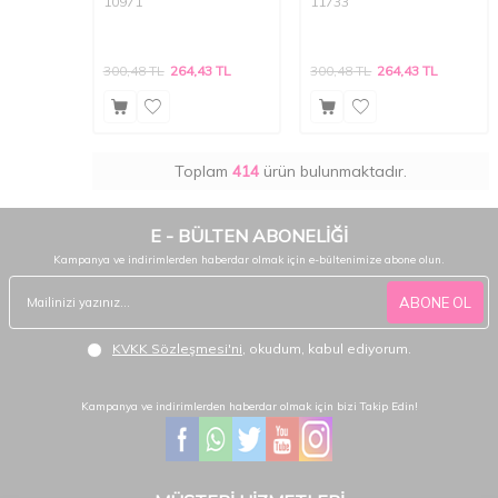
10971
11733
300,48
TL
264,43
TL
300,48
TL
264,43
TL
Toplam
414
ürün bulunmaktadır.
E - BÜLTEN ABONELİĞİ
Kampanya ve indirimlerden haberdar olmak için e-bültenimize abone olun.
ABONE OL
KVKK Sözleşmesi'ni
, okudum, kabul ediyorum.
Kampanya ve indirimlerden haberdar olmak için bizi Takip Edin!