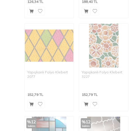
126,34
TL
188,40
TL
Yapışkanlı Folyo Klebert
Yapışkanlı Folyo Klebert
2077
3227
152,79
TL
152,79
TL
%
12
%
12
İndirim
İndirim