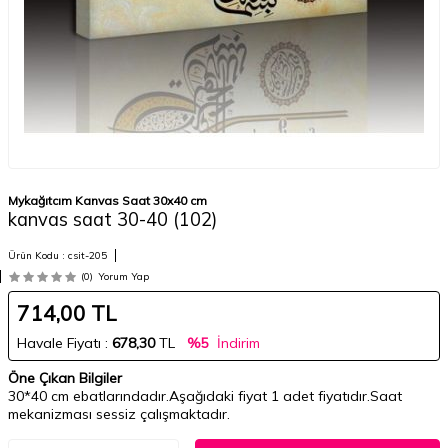
Mykağıtcım Kanvas Saat 30x40 cm
kanvas saat 30-40 (102)
Ürün Kodu :
csit-205
(0)
Yorum Yap
714,00
TL
Havale Fiyatı :
678,30
TL
%5
İndirim
Öne Çıkan Bilgiler
30*40 cm ebatlarındadır.Aşağıdaki fiyat 1 adet fiyatıdır.Saat
mekanizması sessiz çalışmaktadır.