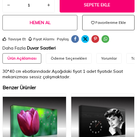
SEPETE EKLE
HEMEN AL
Favorilerime Ekle
Tavsiye Et
Fiyat Alarmı
Paylaş
Daha Fazla
Duvar Saatleri
Ürün Açıklaması
Ödeme Seçenekleri
Yorumlar
Tav
30*40 cm ebatlarındadır.Aşağıdaki fiyat 1 adet fiyatıdır.Saat
mekanizması sessiz çalışmaktadır.
Benzer Ürünler