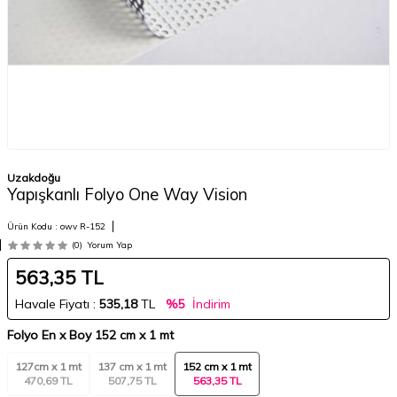
Uzakdoğu
Yapışkanlı Folyo One Way Vision
Ürün Kodu :
owv R-152
(0)
Yorum Yap
563,35
TL
Havale Fiyatı :
535,18
TL
%5
İndirim
Folyo En x Boy
152 cm x 1 mt
127cm x 1 mt
137 cm x 1 mt
152 cm x 1 mt
470,69 TL
507,75 TL
563,35 TL