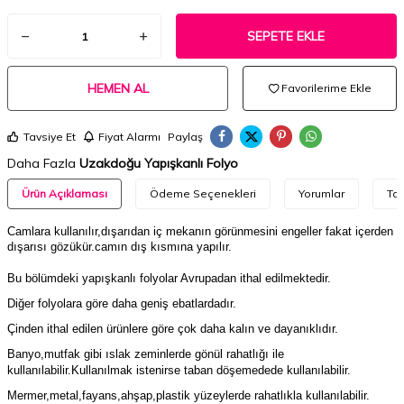
SEPETE EKLE
HEMEN AL
Favorilerime Ekle
Tavsiye Et
Fiyat Alarmı
Paylaş
Daha Fazla
Uzakdoğu Yapışkanlı Folyo
Ürün Açıklaması
Ödeme Seçenekleri
Yorumlar
Tav
Camlara kullanılır,dışarıdan iç mekanın görünmesini engeller fakat içerden
dışarısı gözükür.camın dış kısmına yapılır.
Bu bölümdeki yapışkanlı folyolar Avrupadan ithal edilmektedir.
Diğer folyolara göre daha geniş ebatlardadır.
Çinden ithal edilen ürünlere göre çok daha kalın ve dayanıklıdır.
Banyo,mutfak gibi ıslak zeminlerde gönül rahatlığı ile
kullanılabilir.Kullanılmak istenirse taban döşemedede kullanılabilir.
Mermer,metal,fayans,ahşap,plastik yüzeylerde rahatlıkla kullanılabilir.