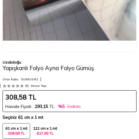
Uzakdoğu
Yapışkanlı Folyo Ayna Folyo Gümüş
Ürün Kodu :
GUMUS-61
(0)
Yorum Yap
308,58
TL
Havale Fiyatı :
293,15
TL
%5
İndirim
Seçiniz
61 cm x 1 mt
61 cm x 1 mt
122 cm x 1 mt
308,58 TL
617,55 TL