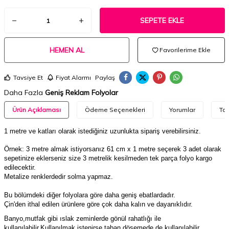
SEPETE EKLE
HEMEN AL
Favorilerime Ekle
Tavsiye Et
Fiyat Alarmı
Paylaş
Daha Fazla
Geniş Reklam Folyolar
Ürün Açıklaması
Ödeme Seçenekleri
Yorumlar
Tav
1 metre ve katları olarak istediğiniz uzunlukta sipariş verebilirsiniz.
Örnek: 3 metre almak istiyorsanız 61 cm x 1 metre seçerek 3 adet olarak
sepetinize eklerseniz size 3 metrelik kesilmeden tek parça folyo kargo
edilecektir.
Metalize renklerdedir solma yapmaz.
Bu bölümdeki d
iğer folyolara göre daha geniş ebatlardadır.
Çin'den ithal edilen ürünlere göre çok daha kalın ve dayanıklıdır.
Banyo,mutfak gibi ıslak zeminlerde gönül rahatlığı ile
kullanılabilir.Kullanılmak istenirse taban döşemede de kullanılabilir.