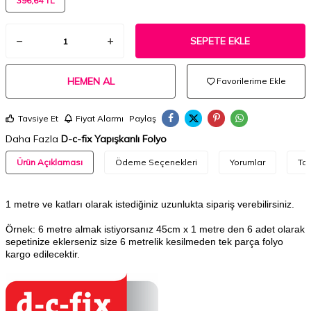
396,64 TL
SEPETE EKLE
HEMEN AL
Favorilerime Ekle
Tavsiye Et
Fiyat Alarmı
Paylaş
Daha Fazla
D-c-fix Yapışkanlı Folyo
Ürün Açıklaması
Ödeme Seçenekleri
Yorumlar
Tav
1 metre ve katları olarak istediğiniz uzunlukta sipariş verebilirsiniz.
Örnek: 6 metre almak istiyorsanız 45cm x 1 metre den 6 adet olarak
sepetinize eklerseniz size 6 metrelik kesilmeden tek parça folyo
kargo edilecektir.