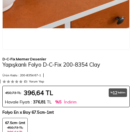
D-C-Fix Mermer Desenler
Yapışkanlı Folyo D-C-Fix 200-8354 Clay
Ürün Kodu :
200-8354 67-1
(0)
Yorum Yap
396,64
TL
12
450,73
TL
%
İndirim
Havale Fiyatı :
376,81
TL
%5
İndirim
Folyo En x Boy
67.5cm-1mt
67.5cm-1mt
450,73 TL