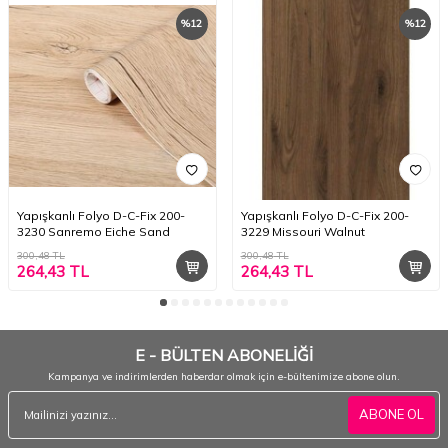
%
12
%
12
Yapışkanlı Folyo D-C-Fix 200-
Yapışkanlı Folyo D-C-Fix 200-
3230 Sanremo Eiche Sand
3229 Missouri Walnut
300,48
TL
300,48
TL
264,43
TL
264,43
TL
E - BÜLTEN ABONELİĞİ
Kampanya ve indirimlerden haberdar olmak için e-bültenimize abone olun.
ABONE OL