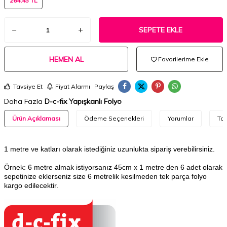
264,43 TL
SEPETE EKLE
HEMEN AL
Favorilerime Ekle
Tavsiye Et
Fiyat Alarmı
Paylaş
Daha Fazla
D-c-fix Yapışkanlı Folyo
Ürün Açıklaması
Ödeme Seçenekleri
Yorumlar
Tav
1 metre ve katları olarak istediğiniz uzunlukta sipariş verebilirsiniz.
Örnek: 6 metre almak istiyorsanız 45cm x 1 metre den 6 adet olarak
sepetinize eklerseniz size 6 metrelik kesilmeden tek parça folyo
kargo edilecektir.