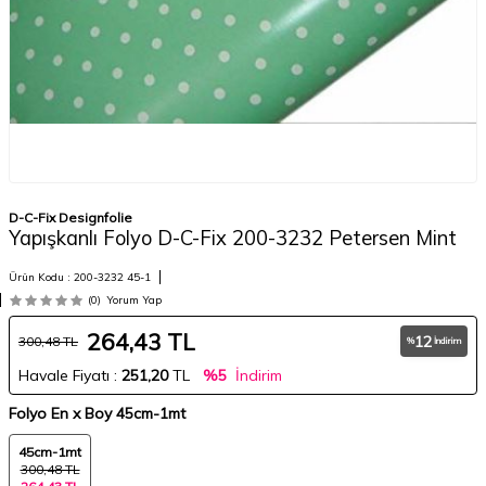
D-C-Fix Designfolie
Yapışkanlı Folyo D-C-Fix 200-3232 Petersen Mint
Ürün Kodu :
200-3232 45-1
(0)
Yorum Yap
264,43
TL
12
300,48
TL
%
İndirim
Havale Fiyatı :
251,20
TL
%5
İndirim
Folyo En x Boy
45cm-1mt
45cm-1mt
300,48 TL