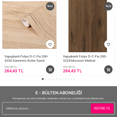
%
12
%
12
Yapışkanlı Folyo D-C-Fix 200-
Yapışkanlı Folyo D-C-Fix 200-
3230 Sanremo Eiche Sand
3229 Missouri Walnut
300,48
TL
300,48
TL
264,43
TL
264,43
TL
E - BÜLTEN ABONELİĞİ
Kampanya ve indirimlerden haberdar olmak için e-bültenimize abone olun.
ABONE OL