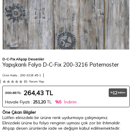
D-C-Fix Ahşap Desenler
Yapışkanlı Folyo D-C-Fix 200-3216 Paternoster
Ürün Kodu :
200-3216 45-1
(0)
Yorum Yap
264,43
TL
12
300,48
TL
%
İndirim
Havale Fiyatı :
251,20
TL
%5
İndirim
Öne Çıkan Bilgiler
Lütfen elinizdeki bir ürüne renk uydurmaya çalışmayınız.
Elinizdeki ürüne bu folyo renginin uyması çok zor bir ihtimaldir.
Ahşap desen ürünlerde iade ve değişim kabul edilmemektedir.