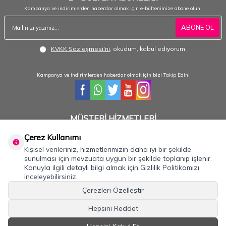
Kampanya ve indirimlerden haberdar olmak için e-bültenimize abone olun.
ABONE OL
KVKK Sözleşmesi'ni
, okudum, kabul ediyorum.
Kampanya ve indirimlerden haberdar olmak için bizi Takip Edin!
MÜŞTERİ HİZMETLERİ
Hafta içi 08:30 - 18:30 / Hafta sonu 08:30 - 17:00 arası merak ettiğiniz tüm sorular ve
siparişleriniz için ulaşabilirsiniz.
Çerez Kullanımı
Kişisel verileriniz, hizmetlerimizin daha iyi bir şekilde
0232 484 3844- 0533 330 8895
sunulması için mevzuata uygun bir şekilde toplanıp işlenir.
Konuyla ilgili detaylı bilgi almak için Gizlilik Politikamızı
inceleyebilirsiniz.
Önemli Bilgiler
Çerezleri Özelleştir
Hızlı Erişim
Hepsini Reddet
İLETİŞİM