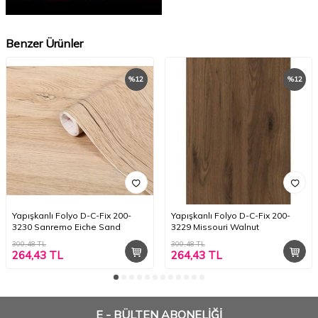
Benzer Ürünler
%
12
%
12
Yapışkanlı Folyo D-C-Fix 200-
Yapışkanlı Folyo D-C-Fix 200-
3230 Sanremo Eiche Sand
3229 Missouri Walnut
300,48
TL
300,48
TL
264,43
TL
264,43
TL
E - BÜLTEN ABONELİĞİ