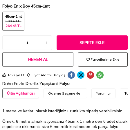
Folyo En x Boy
45cm-1mt
45cm-1mt
300,48 TL
264,43 TL
SEPETE EKLE
HEMEN AL
Favorilerime Ekle
Tavsiye Et
Fiyat Alarmı
Paylaş
Daha Fazla
D-c-fix Yapışkanlı Folyo
Ürün Açıklaması
Ödeme Seçenekleri
Yorumlar
Tav
1 metre ve katları olarak istediğiniz uzunlukta sipariş verebilirsiniz.
Örnek: 6 metre almak istiyorsanız 45cm x 1 metre den 6 adet olarak
sepetinize eklerseniz size 6 metrelik kesilmeden tek parça folyo