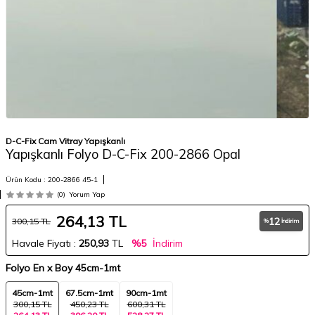
D-C-Fix Cam Vitray Yapışkanlı
Yapışkanlı Folyo D-C-Fix 200-2866 Opal
Ürün Kodu :
200-2866 45-1
(0)
Yorum Yap
264,13
TL
12
300,15
TL
%
İndirim
Havale Fiyatı :
250,93
TL
%5
İndirim
Folyo En x Boy
45cm-1mt
45cm-1mt
67.5cm-1mt
90cm-1mt
300,15 TL
450,23 TL
600,31 TL