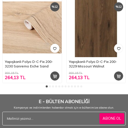
%
12
%
12
Yapışkanlı Folyo D-C-Fix 200-
Yapışkanlı Folyo D-C-Fix 200-
3230 Sanremo Eiche Sand
3229 Missouri Walnut
300,15
TL
300,15
TL
264,13
TL
264,13
TL
E - BÜLTEN ABONELİĞİ
Kampanya ve indirimlerden haberdar olmak için e-bültenimize abone olun.
ABONE OL