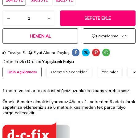
264,13 TL
396,20 TL
528,27 TL
SEPETE EKLE
HEMEN AL
Favorilerime Ekle
Tavsiye Et
Fiyat Alarmı
Paylaş
Daha Fazla
D-c-fix Yapışkanlı Folyo
Ürün Açıklaması
Ödeme Seçenekleri
Yorumlar
Tav
1 metre ve katları olarak istediğiniz uzunlukta sipariş verebilirsiniz.
Örnek: 6 metre almak istiyorsanız 45cm x 1 metre den 6 adet olarak
sepetinize eklerseniz size 6 metrelik kesilmeden tek parça folyo
kargo edilecektir.