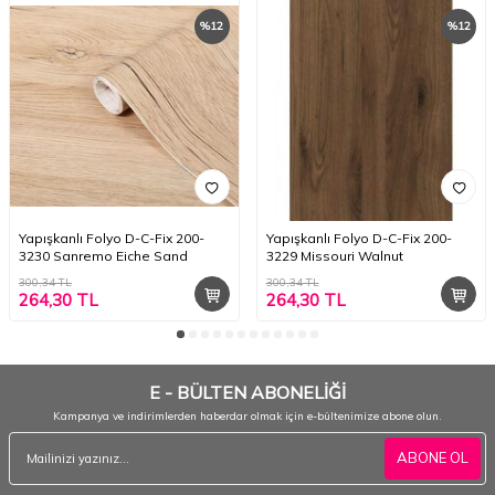
%
12
%
12
Yapışkanlı Folyo D-C-Fix 200-
Yapışkanlı Folyo D-C-Fix 200-
3230 Sanremo Eiche Sand
3229 Missouri Walnut
300,34
TL
300,34
TL
264,30
TL
264,30
TL
E - BÜLTEN ABONELİĞİ
Kampanya ve indirimlerden haberdar olmak için e-bültenimize abone olun.
ABONE OL