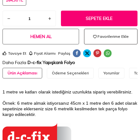
264,30 TL
SEPETE EKLE
HEMEN AL
Favorilerime Ekle
Tavsiye Et
Fiyat Alarmı
Paylaş
Daha Fazla
D-c-fix Yapışkanlı Folyo
Ürün Açıklaması
Ödeme Seçenekleri
Yorumlar
Tav
1 metre ve katları olarak istediğiniz uzunlukta sipariş verebilirsiniz.
Örnek: 6 metre almak istiyorsanız 45cm x 1 metre den 6 adet olarak
sepetinize eklerseniz size 6 metrelik kesilmeden tek parça folyo
kargo edilecektir.