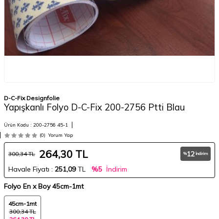
D-C-Fix Designfolie
Yapışkanlı Folyo D-C-Fix 200-2756 Ptti Blau
Ürün Kodu :
200-2756 45-1
(0)
Yorum Yap
264,30
TL
12
300,34
TL
%
İndirim
Havale Fiyatı :
251,09
TL
%5
İndirim
Folyo En x Boy
45cm-1mt
45cm-1mt
300,34 TL