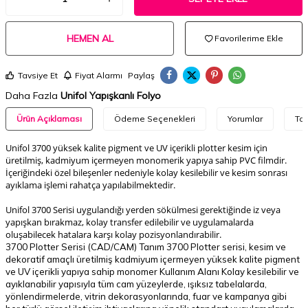
HEMEN AL
Favorilerime Ekle
Tavsiye Et
Fiyat Alarmı
Paylaş
Daha Fazla
Unifol Yapışkanlı Folyo
Ürün Açıklaması
Ödeme Seçenekleri
Yorumlar
Tav
Unifol 3700 yüksek kalite pigment ve UV içerikli plotter kesim için
üretilmiş, kadmiyum içermeyen monomerik yapıya sahip PVC filmdir.
İçeriğindeki özel bileşenler nedeniyle kolay kesilebilir ve kesim sonrası
ayıklama işlemi rahatça yapılabilmektedir.
Unifol 3700 Serisi uygulandığı yerden sökülmesi gerektiğinde iz veya
yapışkan bırakmaz, kolay transfer edilebilir ve uygulamalarda
oluşabilecek hatalara karşı kolay pozisyonlandırabilir.
3700 Plotter Serisi (CAD/CAM) Tanım 3700 Plotter serisi, kesim ve
dekoratif amaçlı üretilmiş kadmiyum içermeyen yüksek kalite pigment
ve UV içerikli yapıya sahip monomer Kullanım Alanı Kolay kesilebilir ve
ayıklanabilir yapısıyla tüm cam yüzeylerde, ışıksız tabelalarda,
yönlendirmelerde, vitrin dekorasyonlarında, fuar ve kampanya gibi