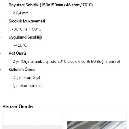
Boyutsal Sabitlik (150x150mm / 48 saat / 70˚C)
·
< 0,4 mm
Sıcaklık Mukavemeti
·
-30˚C ile + 90˚C
Uygulama Sıcaklığı
·
>+10˚C
Raf Ömrü
·
2 yıl (Orjinal ambalajında 23˚C sıcaklık ve % 50 Bağıl nem ile)
Kullanım Ömrü
·
Dış mekan: 3 yıl
İç mekan: sınırsız
Benzer Ürünler