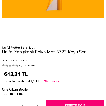
Unifol Plotter Serisi Mat
Unifol Yapışkanlı Folyo Mat 3723 Koyu Sarı
Ürün Kodu :
3723 muni
(0)
Yorum Yap
643,34
TL
Havale Fiyatı :
611,18
TL
%5
İndirim
Öne Çıkan Bilgiler
122 cm x 1 mt
SEPETE EKLE