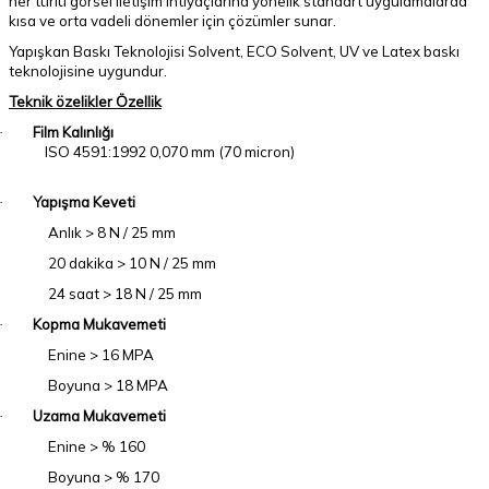
her türlü görsel iletişim ihtiyaçlarına yönelik standart uygulamalarda
kısa ve orta vadeli dönemler için çözümler sunar.
Yapışkan Baskı Teknolojisi Solvent, ECO Solvent, UV ve Latex baskı
teknolojisine uygundur.
Teknik özelikler Özellik
Film Kalınlığı
·
ISO 4591:1992 0,070 mm (70 micron)
Yapışma Keveti
·
Anlık > 8 N / 25 mm
20 dakika > 10 N / 25 mm
24 saat > 18 N / 25 mm
Kopma Mukavemeti
·
Enine > 16 MPA
Boyuna > 18 MPA
Uzama Mukavemeti
·
Enine > % 160
Boyuna > % 170