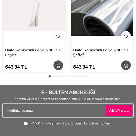
Unifol Yapışkanlı Folyo Mat 3701
Unifol Yapışkanlı Folyo Mat 3703
Beyaz
Şeffaf
643,34
TL
643,34
TL
E - BÜLTEN ABONELİĞİ
Kampanya ve indirimlerden haberdar olmak için e-bültenimize abone olun.
ABONE OL
KVKK Sözleşmesi'ni
, okudum, kabul ediyorum.