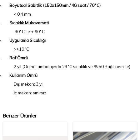
Boyutsal Sabitlik (150x150mm / 48 saat / 70˚C)
·
< 0,4 mm
Sıcaklık Mukavemeti
·
-30˚C ile + 90˚C
Uygulama Sıcaklığı
·
>+10˚C
Raf Ömrü
·
2 yıl (Orjinal ambalajında 23˚C sıcaklık ve % 50 Bağıl nem ile)
Kullanım Ömrü
·
Dış mekan: 3 yıl
İç mekan: sınırsız
Benzer Ürünler