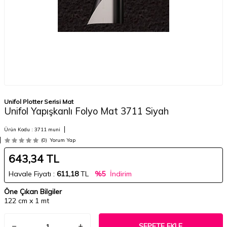
Unifol Plotter Serisi Mat
Unifol Yapışkanlı Folyo Mat 3711 Siyah
Ürün Kodu :
3711 muni
(0)
Yorum Yap
643,34
TL
Havale Fiyatı :
611,18
TL
%5
İndirim
Öne Çıkan Bilgiler
122 cm x 1 mt
SEPETE EKLE