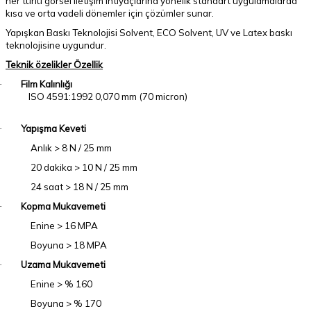
her türlü görsel iletişim ihtiyaçlarına yönelik standart uygulamalarda
kısa ve orta vadeli dönemler için çözümler sunar.
Yapışkan Baskı Teknolojisi Solvent, ECO Solvent, UV ve Latex baskı
teknolojisine uygundur.
Teknik özelikler Özellik
Film Kalınlığı
·
ISO 4591:1992 0,070 mm (70 micron)
Yapışma Keveti
·
Anlık > 8 N / 25 mm
20 dakika > 10 N / 25 mm
24 saat > 18 N / 25 mm
Kopma Mukavemeti
·
Enine > 16 MPA
Boyuna > 18 MPA
Uzama Mukavemeti
·
Enine > % 160
Boyuna > % 170