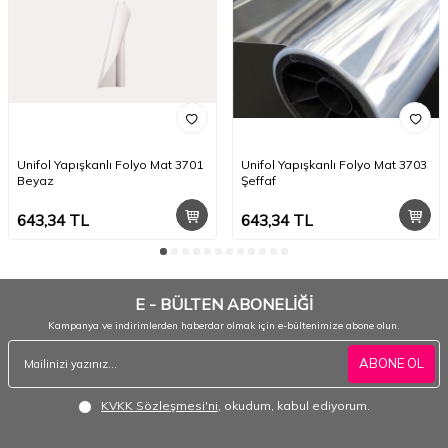
Unifol Yapışkanlı Folyo Mat 3701
Unifol Yapışkanlı Folyo Mat 3703
Beyaz
Şeffaf
643,34
TL
643,34
TL
E - BÜLTEN ABONELİĞİ
Kampanya ve indirimlerden haberdar olmak için e-bültenimize abone olun.
ABONE OL
KVKK Sözleşmesi'ni
, okudum, kabul ediyorum.