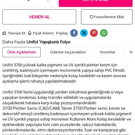
HEMEN AL
Favorilerime Ekle
Tavsiye Et
Fiyat Alarmı
Paylaş
Daha Fazla
Unifol Yapışkanlı Folyo
Ürün Açıklaması
Ödeme Seçenekleri
Yorumlar
Tav
Unifol 3700 yüksek kalite pigment ve UV içerikli plotter kesim için
üretilmiş, kadmiyum içermeyen monomerik yapıya sahip PVC filmdir.
İçeriğindeki özel bileşenler nedeniyle kolay kesilebilir ve kesim sonrası
ayıklama işlemi rahatça yapılabilmektedir.
Unifol 3700 Serisi uygulandığı yerden sökülmesi gerektiğinde iz veya
yapışkan bırakmaz, kolay transfer edilebilir ve uygulamalarda
oluşabilecek hatalara karşı kolay pozisyonlandırabilir.
3700 Plotter Serisi (CAD/CAM) Tanım 3700 Plotter serisi, kesim ve
dekoratif amaçlı üretilmiş kadmiyum içermeyen yüksek kalite pigment
ve UV içerikli yapıya sahip monomer Kullanım Alanı Kolay kesilebilir ve
ayıklanabilir yapısıyla tüm cam yüzeylerde, ışıksız tabelalarda,
yönlendirmelerde, vitrin dekorasyonlarında, fuar ve kampanya gibi