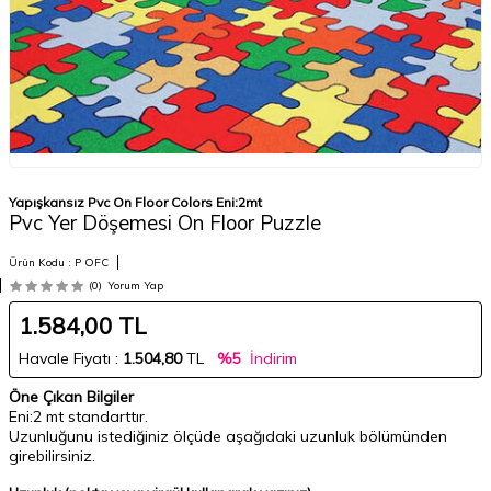
Yapışkansız Pvc On Floor Colors Eni:2mt
Pvc Yer Döşemesi On Floor Puzzle
Ürün Kodu :
P OFC
(0)
Yorum Yap
1.584,00
TL
Havale Fiyatı :
1.504,80
TL
%5
İndirim
Öne Çıkan Bilgiler
Eni:2 mt standarttır.
Uzunluğunu istediğiniz ölçüde aşağıdaki uzunluk bölümünden
girebilirsiniz.