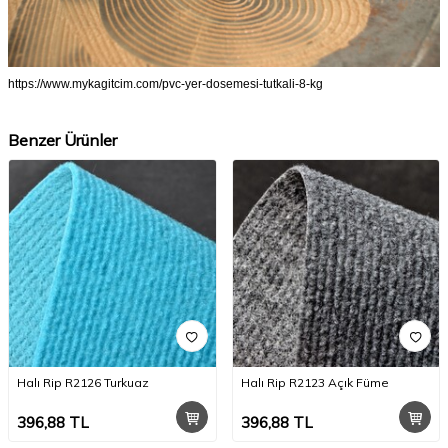
https://www.mykagitcim.com/pvc-yer-dosemesi-tutkali-8-kg
Benzer Ürünler
Halı Rip R2126 Turkuaz
Halı Rip R2123 Açık Füme
396,88
TL
396,88
TL