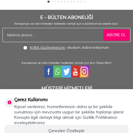
E - BÜLTEN ABONELİĞİ
Kampanya ve indirimlerden haberdar olmak için e-bültenimize abone olun.
ABONE OL
KVKK Sözleşmesi'ni
, okudum, kabul ediyorum.
Kampanya ve indirimlerden haberdar olmak için bizi Takip Edin!
MÜŞTERİ HİZMETLERİ
Hafta içi 08:30 - 18:30 / Hafta sonu 08:30 - 17:00 arası merak ettiğiniz tüm sorular ve
siparişleriniz için ulaşabilirsiniz.
Çerez Kullanımı
Kişisel verileriniz, hizmetlerimizin daha iyi bir şekilde
0232 484 3844- 0533 330 8895
sunulması için mevzuata uygun bir şekilde toplanıp işlenir.
Konuyla ilgili detaylı bilgi almak için Gizlilik Politikamızı
inceleyebilirsiniz.
Önemli Bilgiler
Çerezleri Özelleştir