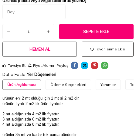
Uzunluk (nokta veya virgül kullanarak yazınız)
SEPETE EKLE
HEMEN AL
Favorilerime Ekle
Tavsiye Et
Fiyat Alarmı
Paylaş
Daha Fazla
Yer Döşemeleri
Ürün Açıklaması
Ödeme Seçenekleri
Yorumlar
Tav
ürünün eni 2 mt olduğu için 1 mt si 2 m2 dir.
ürünün fiyatı 2 m2 lik ürün fiyatıdır.
2 mt aldığınızda 4 m2 lik fiyattır.
3 mt aldığınızda 6 m2 lik fiyattır.
4 mt aldığınızda 8 m2 lik fiyattır.
ürünler 35 mt ye kadar tek parça gönderilir.