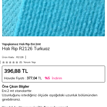
Yapışkansız Halı Rip Eni:2mt
Halı Rip R2126 Turkuaz
Ürün Kodu :
R2126
(0)
Yorum Yap
396,88
TL
Havale Fiyatı :
377,04
TL
%5
İndirim
Öne Çıkan Bilgiler
Eni:2 mt standarttır.
Uzunluğunu istediğiniz ölçüde aşağıdaki uzunluk bölümünden
girebilirsiniz.