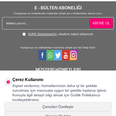
E - BÜLTEN ABONELİĞİ
Kampanya ve indirimlerden haberdar olmak için e-bültenimize abone olun.
ABONE OL
KVKK Sözleşmesi'ni
, okudum, kabul ediyorum.
Kampanya ve indirimlerden haberdar olmak için bizi Takip Edin!
MÜŞTERİ HİZMETLERİ
Hafta içi 08:30 - 18:30 / Hafta sonu 08:30 - 17:00 arası merak ettiğiniz tüm sorular ve
siparişleriniz için ulaşabilirsiniz.
Çerez Kullanımı
Kişisel verileriniz, hizmetlerimizin daha iyi bir şekilde
0232 484 3844- 0533 330 8895
sunulması için mevzuata uygun bir şekilde toplanıp işlenir.
Konuyla ilgili detaylı bilgi almak için Gizlilik Politikamızı
inceleyebilirsiniz.
Önemli Bilgiler
Çerezleri Özelleştir
Hızlı Erişim