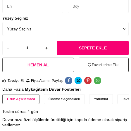
Yüzey Seçiniz
SEPETE EKLE
HEMEN AL
Favorilerime Ekle
Tavsiye Et
Fiyat Alarmı
Paylaş
Daha Fazla
Mykağıtcım Duvar Posterleri
Ürün Açıklaması
Ödeme Seçenekleri
Yorumlar
Tavsi
Teslim süresi:4 gün
Duvarınıza özel ölçülerde üretildiği için kapıda ödeme olarak sipariş
verilemez.