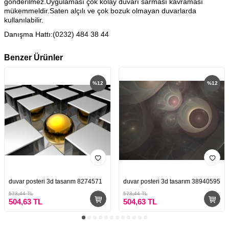
gönderilmez.Uygulaması çok kolay duvarı sarması kavraması
mükemmeldir.Saten alçılı ve çok bozuk olmayan duvarlarda
kullanılabilir.
Danışma Hattı:(0232) 484 38 44
Benzer Ürünler
%
12
%
12
duvar posteri 3d tasarım 8274571
duvar posteri 3d tasarım 38940595
573,44
TL
573,44
TL
504,63
TL
504,63
TL