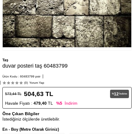
Taş
duvar posteri taş 60483799
Ürün Kodu :
60483799 pstr
(0)
Yorum Yap
504,63
TL
12
573,44
TL
%
İndirim
Havale Fiyatı :
479,40
TL
%5
İndirim
Öne Çıkan Bilgiler
İstediğiniz ölçülerde üretilebilir.
En - Boy (Metre Olarak Giriniz)