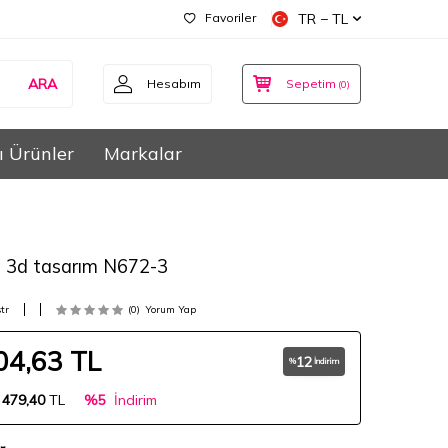
Favoriler
TR − TL
ARA
Hesabım
Sepetim
(
0
)
ı Ürünler
Markalar
i 3d tasarım N672-3
tr
(0)
Yorum Yap
04,63
TL
12
%
İndirim
:
479,40
TL
%5
İndirim