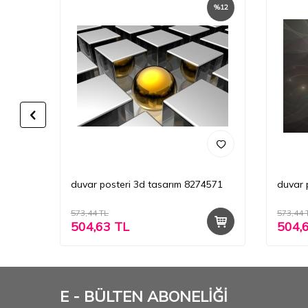
%
12
%
12
2
duvar posteri 3d tasarım 8274571
duvar 
573,44
TL
573,44
504,63
TL
504,
E - BÜLTEN ABONELİĞİ