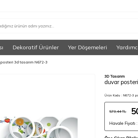
sı
Dekoratif Ürünler
Yer Döşemeleri
Yardımc
 posteri 3d tasarım N672-3
3D Tasarım
duvar poster
Ürün Kodu :
N672-3 ps
5
573,44
TL
Havale Fiyatı 