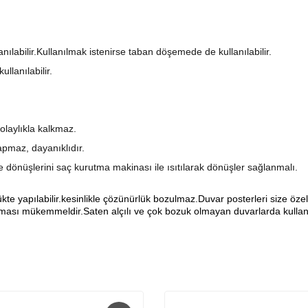
anılabilir.Kullanılmak istenirse taban döşemede de kullanılabilir.
llanılabilir.
olaylıkla kalkmaz.
pmaz, dayanıklıdır.
şe dönüşlerini saç kurutma makinası ile ısıtılarak dönüşler sağlanmalı.
yapılabilir.kesinlikle çözünürlük bozulmaz.Duvar posterleri size özel ö
sı mükemmeldir.Saten alçılı ve çok bozuk olmayan duvarlarda kullanıl