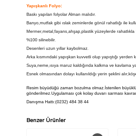
Yapışkanlı Folyo:
Baskı yapılan folyolar Alman malıdır.
Banyo,mutfak gibi ıslak zeminlerde gönül rahatlığı ile kull
Mermer,metal,fayans,ahşap,plastik yüzeylerde rahatlıkla ku
%100 silinebilir.
Desenleri uzun yıllar kaybolmaz.
Arka kısmındaki yapışkan kuvvetli olup yapıştığı yerden k
Suya,neme,ısıya maruz kaldığında kalkma ve kavlama ya
Esnek olmasından dolayı kullanıldığı yerin şeklini alır,kö
Resim büyüdüğü zaman bozulma olmaz.İstenilen büyüklükte 
gönderilmez.Uygulaması çok kolay duvarı sarması kavrama
Danışma Hattı:(0232) 484 38 44
Benzer Ürünler