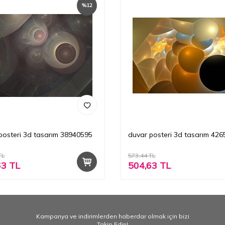
%
12
posteri 3d tasarım 38940595
duvar posteri 3d tasarım 42
TL
573,44
TL
63
TL
504,63
TL
Kampanya ve indirimlerden haberdar olmak için bizi
Takip Edin!