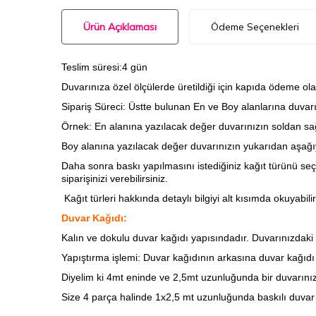
Ürün Açıklaması
Ödeme Seçenekleri
Teslim süresi:4 gün
Duvarınıza özel ölçülerde üretildiği için kapıda ödeme ola
Sipariş Süreci: Üstte bulunan En ve Boy alanlarına duvarını
Örnek: En alanına yazılacak değer duvarınızın soldan sağ
Boy alanına yazılacak değer duvarınızın yukarıdan aşağıy
Daha sonra baskı yapılmasını istediğiniz kağıt türünü seç
siparişinizi verebilirsiniz.
Kağıt türleri hakkında detaylı bilgiyi alt kısımda okuyabilir
Duvar Kağıdı:
Kalın ve dokulu duvar kağıdı yapısındadır. Duvarınızdaki ha
Yapıştırma işlemi: Duvar kağıdının arkasına
duvar kağıdı t
Diyelim ki 4mt eninde ve 2,5mt uzunluğunda bir duvarınız
Size 4 parça halinde 1x2,5 mt uzunluğunda baskılı duvar 