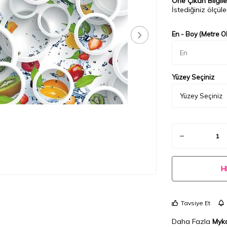
Öne Çıkan Bilgile
İstediğiniz ölçüler
En - Boy (Metre Ol
Yüzey Seçiniz
H
Tavsiye Et
Daha Fazla
Myka