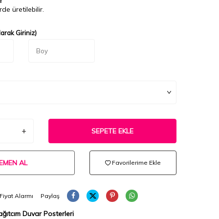
r
de üretilebilir.
arak Giriniz)
SEPETE EKLE
EMEN AL
Favorilerime Ekle
Fiyat Alarmı
Paylaş
ğıtcım Duvar Posterleri