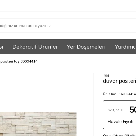
sı
Dekoratif Ürünler
Yer Döşemeleri
Yardımc
 posteri taş 60004414
Taş
duvar poster
Ürün Kodu :
60004414 
5
573,23
TL
Havale Fiyatı 