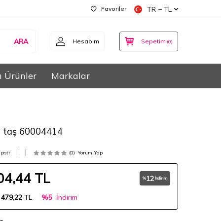
Favoriler
TR − TL
ARA
Hesabım
Sepetim
(
0
)
ı Ürünler
Markalar
i taş 60004414
pstr
(0)
Yorum Yap
04,44
TL
12
%
İndirim
:
479,22
TL
%5
İndirim