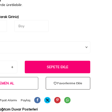
r
de üretilebilir.
arak Giriniz)
SEPETE EKLE
EMEN AL
Favorilerime Ekle
Fiyat Alarmı
Paylaş
ğıtcım Duvar Posterleri