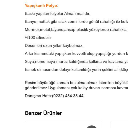
Yapışkanlı Folyo:
Baskı yapılan folyolar Alman malıdır.
Banyo,mutfak gibi ıslak zeminlerde gönül rahatlığı ile kull
Mermer,metal,fayans,ahşap,plastik yüzeylerde rahatlıkla ku
%100 silinebilir.
Desenleri uzun yıllar kaybolmaz.
Arka kısmındaki yapışkan kuvvetli olup yapıştığı yerden k
Suya,neme,ısıya maruz kaldığında kalkma ve kavlama ya
Esnek olmasından dolayı kullanıldığı yerin şeklini alır,kö
Resim büyüdüğü zaman bozulma olmaz.İstenilen büyüklükte 
gönderilmez.Uygulaması çok kolay duvarı sarması kavrama
Danışma Hattı:(0232) 484 38 44
Benzer Ürünler