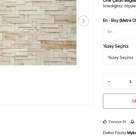
Öne Çıkan Bilgile
İstediğiniz ölçüler
En - Boy (Metre Ol
Yüzey Seçiniz
H
Tavsiye Et
Daha Fazla
Myka