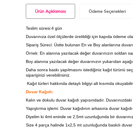
Ürün Açıklaması
Ödeme Seçenekleri
Teslim süresi:4 gün
Duvarınıza özel ölçülerde üretildiği için kapıda ödeme ola
Sipariş Süreci: Üstte bulunan En ve Boy alanlarına duvarını
Örnek: En alanına yazılacak değer duvarınızın soldan sağ
Boy alanına yazılacak değer duvarınızın yukarıdan aşağıy
Daha sonra baskı yapılmasını istediğiniz kağıt türünü seç
siparişinizi verebilirsiniz.
Kağıt türleri hakkında detaylı bilgiyi alt kısımda okuyabilir
Duvar Kağıdı:
Kalın ve dokulu duvar kağıdı yapısındadır. Duvarınızdaki ha
Yapıştırma işlemi: Duvar kağıdının arkasına
duvar kağıdı t
Diyelim ki 4mt eninde ve 2,5mt uzunluğunda bir duvarınız
Size 4 parça halinde 1x2,5 mt uzunluğunda baskılı duvar 