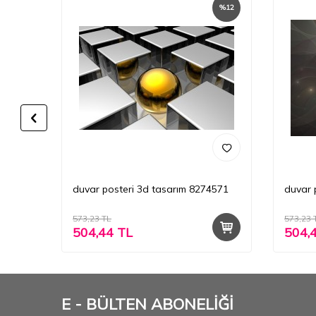
%
12
%
12
2-3
duvar posteri 3d tasarım 8274571
duvar 
573,23
TL
573,23
504,44
TL
504,
E - BÜLTEN ABONELİĞİ