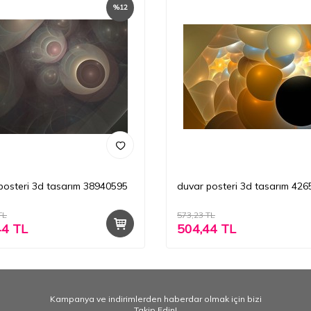
%
12
posteri 3d tasarım 38940595
duvar posteri 3d tasarım 42
TL
573,23
TL
44
TL
504,44
TL
Kampanya ve indirimlerden haberdar olmak için bizi
Takip Edin!