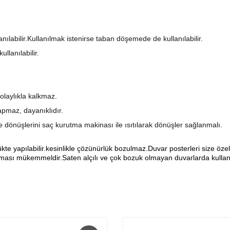
anılabilir.Kullanılmak istenirse taban döşemede de kullanılabilir.
llanılabilir.
olaylıkla kalkmaz.
pmaz, dayanıklıdır.
şe dönüşlerini saç kurutma makinası ile ısıtılarak dönüşler sağlanmalı.
yapılabilir.kesinlikle çözünürlük bozulmaz.Duvar posterleri size özel ö
sı mükemmeldir.Saten alçılı ve çok bozuk olmayan duvarlarda kullanıl