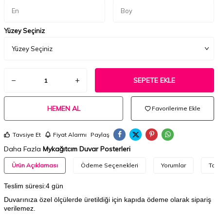
Yüzey Seçiniz
SEPETE EKLE
HEMEN AL
Favorilerime Ekle
Tavsiye Et
Fiyat Alarmı
Paylaş
Daha Fazla
Mykağıtcım Duvar Posterleri
Ürün Açıklaması
Ödeme Seçenekleri
Yorumlar
Tav
Teslim süresi:4 gün
Duvarınıza özel ölçülerde üretildiği için kapıda ödeme olarak sipariş
verilemez.