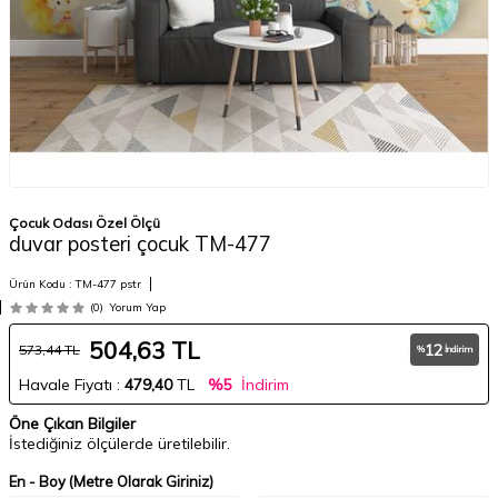
Çocuk Odası Özel Ölçü
duvar posteri çocuk TM-477
Ürün Kodu :
TM-477 pstr
(0)
Yorum Yap
504,63
TL
12
573,44
TL
%
İndirim
Havale Fiyatı :
479,40
TL
%5
İndirim
Öne Çıkan Bilgiler
İstediğiniz ölçülerde üretilebilir.
En - Boy (Metre Olarak Giriniz)