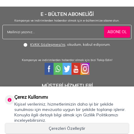
E - BÜLTEN ABONELİĞİ
Kampanya ve indirimlerden haberdar olmak için e-bültenimize abone olun.
ABONE OL
KVKK Sözleşmesi'ni
, okudum, kabul ediyorum.
Kampanya ve indirimlerden haberdar olmak için bizi Takip Edin!
MÜŞTERİ HİZMETLERİ
Hafta içi 08:30 - 18:30 / Hafta sonu 08:30 - 17:00 arası merak ettiğiniz tüm sorular ve
siparişleriniz için ulaşabilirsiniz.
Çerez Kullanımı
Kişisel verileriniz, hizmetlerimizin daha iyi bir şekilde
0232 484 3844- 0533 330 8895
sunulması için mevzuata uygun bir şekilde toplanıp işlenir.
Konuyla ilgili detaylı bilgi almak için Gizlilik Politikamızı
inceleyebilirsiniz.
Önemli Bilgiler
Çerezleri Özelleştir
Hızlı Erişim