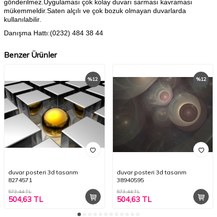
gönderilmez.Uygulaması çok kolay duvarı sarması kavraması
mükemmeldir.Saten alçılı ve çok bozuk olmayan duvarlarda
kullanılabilir.
Danışma Hattı:(0232) 484 38 44
Benzer Ürünler
%
12
%
12
duvar posteri 3d tasarım
duvar posteri 3d tasarım
8274571
38940595
573,44
TL
573,44
TL
504,63
TL
504,63
TL