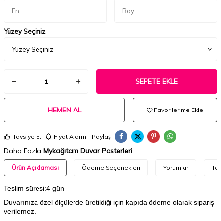
Yüzey Seçiniz
SEPETE EKLE
HEMEN AL
Favorilerime Ekle
Tavsiye Et
Fiyat Alarmı
Paylaş
Daha Fazla
Mykağıtcım Duvar Posterleri
Ürün Açıklaması
Ödeme Seçenekleri
Yorumlar
Tav
Teslim süresi:4 gün
Duvarınıza özel ölçülerde üretildiği için kapıda ödeme olarak sipariş
verilemez.