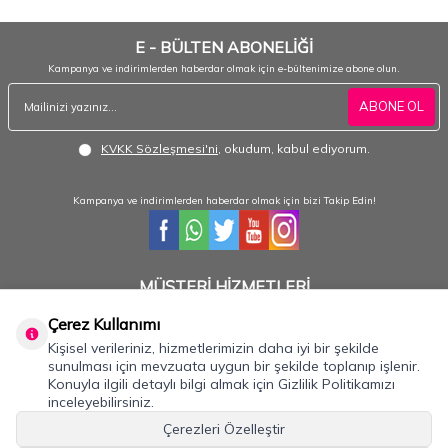
E - BÜLTEN ABONELİĞİ
Kampanya ve indirimlerden haberdar olmak için e-bültenimize abone olun.
ABONE OL
KVKK Sözleşmesi'ni
, okudum, kabul ediyorum.
Kampanya ve indirimlerden haberdar olmak için bizi Takip Edin!
MÜŞTERİ HİZMETLERİ
Hafta içi 08:30 - 18:30 / Hafta sonu 08:30 - 17:00 arası merak ettiğiniz tüm sorular ve
siparişleriniz için ulaşabilirsiniz.
Çerez Kullanımı
Kişisel verileriniz, hizmetlerimizin daha iyi bir şekilde
0232 484 3844- 0533 330 8895
sunulması için mevzuata uygun bir şekilde toplanıp işlenir.
Konuyla ilgili detaylı bilgi almak için Gizlilik Politikamızı
inceleyebilirsiniz.
Önemli Bilgiler
Çerezleri Özelleştir
Hızlı Erişim