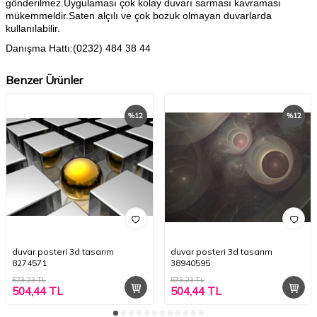
gönderilmez.Uygulaması çok kolay duvarı sarması kavraması
mükemmeldir.Saten alçılı ve çok bozuk olmayan duvarlarda
kullanılabilir.
Danışma Hattı:(0232) 484 38 44
Benzer Ürünler
%
12
%
12
duvar posteri 3d tasarım
duvar posteri 3d tasarım
8274571
38940595
573,23
TL
573,23
TL
504,44
TL
504,44
TL