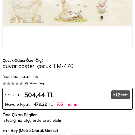
Çocuk Odası Özel Ölçü
duvar posteri çocuk TM-470
Ürün Kodu :
TM-470 pstr
(0)
Yorum Yap
504,44
TL
12
573,23
TL
%
İndirim
Havale Fiyatı :
479,22
TL
%5
İndirim
Öne Çıkan Bilgiler
İstediğiniz ölçülerde üretilebilir.
En - Boy (Metre Olarak Giriniz)