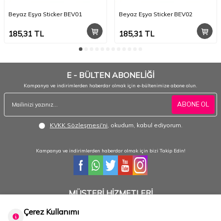
Beyaz Eşya Sticker BEV01
Beyaz Eşya Sticker BEV02
185,31
TL
185,31
TL
E - BÜLTEN ABONELİĞİ
Kampanya ve indirimlerden haberdar olmak için e-bültenimize abone olun.
ABONE OL
KVKK Sözleşmesi'ni
, okudum, kabul ediyorum.
Kampanya ve indirimlerden haberdar olmak için bizi Takip Edin!
MÜŞTERİ HİZMETLERİ
Hafta içi 08:30 - 18:30 / Hafta sonu 08:30 - 17:00 arası merak ettiğiniz tüm sorular ve
siparişleriniz için ulaşabilirsiniz.
Çerez Kullanımı