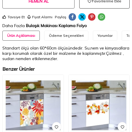
HEMEN AL
Favorilerime Ekle
Tavsiye Et
Fiyat Alarmı
Paylaş
Daha Fazla
Bulaşık Makinası Kaplama Folyo
Ürün Açıklaması
Ödeme Seçenekleri
Yorumlar
Tav
Standart ölçü olan 60*60cm ölçüsündedir. Su,nem ve kimyasallara
karşı korumalı olarak özel bir malzeme ile kaplanmıştır.Çizilmez ,
sudan nemden etkilenmezler.
Benzer Ürünler