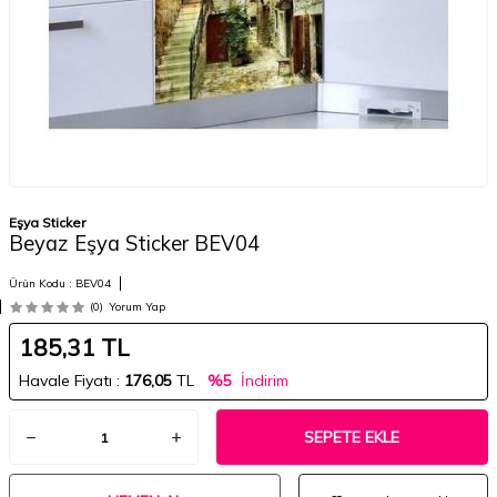
Eşya Sticker
Beyaz Eşya Sticker BEV04
Ürün Kodu :
BEV04
(0)
Yorum Yap
185,31
TL
Havale Fiyatı :
176,05
TL
%5
İndirim
SEPETE EKLE