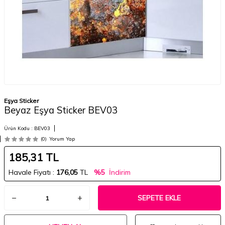
Eşya Sticker
Beyaz Eşya Sticker BEV03
Ürün Kodu :
BEV03
(0)
Yorum Yap
185,31
TL
Havale Fiyatı :
176,05
TL
%5
İndirim
SEPETE EKLE