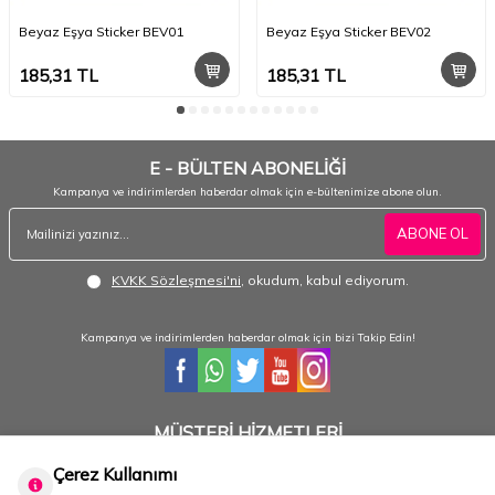
Beyaz Eşya Sticker BEV01
Beyaz Eşya Sticker BEV02
185,31
TL
185,31
TL
E - BÜLTEN ABONELİĞİ
Kampanya ve indirimlerden haberdar olmak için e-bültenimize abone olun.
ABONE OL
KVKK Sözleşmesi'ni
, okudum, kabul ediyorum.
Kampanya ve indirimlerden haberdar olmak için bizi Takip Edin!
MÜŞTERİ HİZMETLERİ
Hafta içi 08:30 - 18:30 / Hafta sonu 08:30 - 17:00 arası merak ettiğiniz tüm sorular ve
siparişleriniz için ulaşabilirsiniz.
Çerez Kullanımı