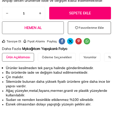
Ahşap desen ürünlerde iade ve değişim kabul edilmemektedir.
SEPETE EKLE
HEMEN AL
Favorilerime Ekle
Tavsiye Et
Fiyat Alarmı
Paylaş
Daha Fazla
Mykağıtcım Yapışkanlı Folyo
Ürün Açıklaması
Ödeme Seçenekleri
Yorumlar
Tav
Ürünler kesilmeden tek parça halinde gönderilmektedir.
Bu ürünlerde iade ve değişim kabul edilmemektedir.
Çin malıdır.
Sitemizde bulunan daha yüksek fiyatlı ürünlere göre daha ince bir
yapısı vardır.
Ağaç yüzeyler,metal,fayans,mermer,granit ve plastik yüzeylerde
kullanılabilir.
Sudan ve nemden kesinlikle etkilenmez.%100 silinebilir.
Esnek olmasından dolayı yapıştığı yüzeyin şeklini alır.