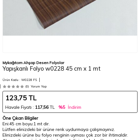
Mykağıtcım Ahşap Desen Folyolar
Yapışkanlı Folyo w0228 45 cm x 1 mt
Ürün Kodu :
W0228 FS
(0)
Yorum Yap
123,75
TL
Havale Fiyatı :
117,56
TL
%5
İndirim
Öne Çıkan Bilgiler
Eni:45 cm boyu:1 mt dir.
Lütfen elinizdeki bir ürüne renk uydurmaya çalışmayınız.
Elinizdeki ürüne bu folyo renginin uyması çok zor bir ihtimaldir.