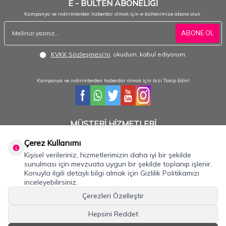
E - BÜLTEN ABONELİĞİ
Kampanya ve indirimlerden haberdar olmak için e-bültenimize abone olun.
ABONE OL
KVKK Sözleşmesi'ni
, okudum, kabul ediyorum.
Kampanya ve indirimlerden haberdar olmak için bizi Takip Edin!
MÜŞTERİ HİZMETLERİ
Hafta içi 08:30 - 18:30 / Hafta sonu 08:30 - 17:00 arası merak ettiğiniz tüm sorular ve
siparişleriniz için ulaşabilirsiniz.
Çerez Kullanımı
Kişisel verileriniz, hizmetlerimizin daha iyi bir şekilde
0232 484 3844- 0533 330 8895
sunulması için mevzuata uygun bir şekilde toplanıp işlenir.
Konuyla ilgili detaylı bilgi almak için Gizlilik Politikamızı
inceleyebilirsiniz.
Önemli Bilgiler
Çerezleri Özelleştir
Hızlı Erişim
Hepsini Reddet
İLETİŞİM