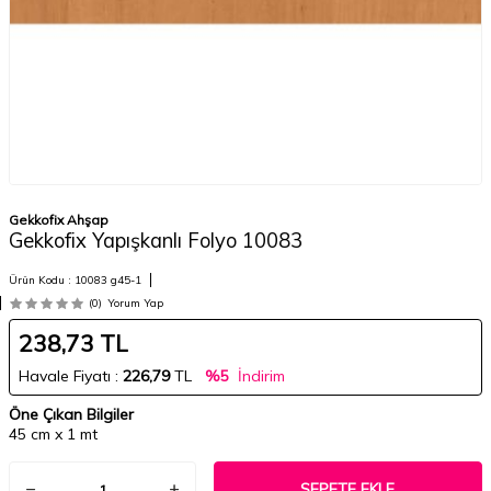
Gekkofix Ahşap
Gekkofix Yapışkanlı Folyo 10083
Ürün Kodu :
10083 g45-1
(0)
Yorum Yap
238,73
TL
Havale Fiyatı :
226,79
TL
%5
İndirim
Öne Çıkan Bilgiler
45 cm x 1 mt
SEPETE EKLE