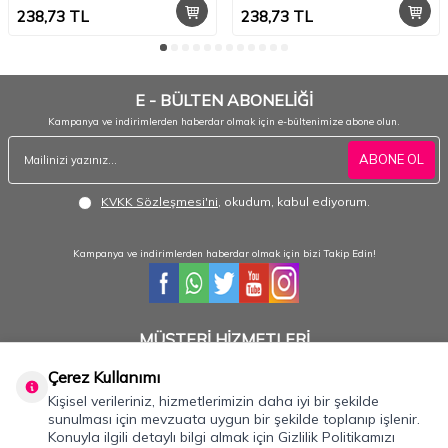
238,73
TL
238,73
TL
E - BÜLTEN ABONELİĞİ
Kampanya ve indirimlerden haberdar olmak için e-bültenimize abone olun.
ABONE OL
KVKK Sözleşmesi'ni
, okudum, kabul ediyorum.
Kampanya ve indirimlerden haberdar olmak için bizi Takip Edin!
MÜŞTERİ HİZMETLERİ
Hafta içi 08:30 - 18:30 / Hafta sonu 08:30 - 17:00 arası merak ettiğiniz tüm sorular ve
siparişleriniz için ulaşabilirsiniz.
Çerez Kullanımı
Kişisel verileriniz, hizmetlerimizin daha iyi bir şekilde
0232 484 3844- 0533 330 8895
sunulması için mevzuata uygun bir şekilde toplanıp işlenir.
Konuyla ilgili detaylı bilgi almak için Gizlilik Politikamızı