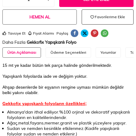
HEMEN AL
Favorilerime Ekle
Tavsiye Et
Fiyat Alarmı
Paylaş
Daha Fazla
Gekkofix Yapışkanlı Folyo
Ürün Açıklaması
Ödeme Seçenekleri
Yorumlar
Tav
15 mt ye kadar bütün tek parça halinde gönderilmektedir.
Yapışkanlı folyolarda iade ve değişim yoktur.
Ahşap desenlerde bir eşyanın rengine uyması mümkün değildir
belki yakını olabilir.
Gekkofix yapışkanlı folyoların özellikleri;
Almanya'dan ithal ediliyor.%100 orjinal ve dekoratif yapışkanlı
folyoların en kalitelilerindendir.
Ağaç,metal,fayans,mermer,granit ve plastik yüzeylere yapışır.
Sudan ve nemden kesinlikle etkilenmez.(Kadife yapışkanlı
folyolar sudan ve nemden etkilenir.)