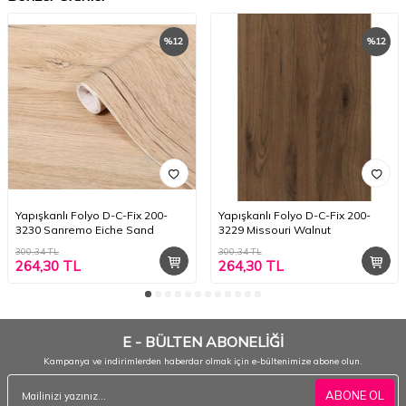
%
12
%
12
Yapışkanlı Folyo D-C-Fix 200-
Yapışkanlı Folyo D-C-Fix 200-
3230 Sanremo Eiche Sand
3229 Missouri Walnut
300,34
TL
300,34
TL
264,30
TL
264,30
TL
E - BÜLTEN ABONELİĞİ
Kampanya ve indirimlerden haberdar olmak için e-bültenimize abone olun.
ABONE OL