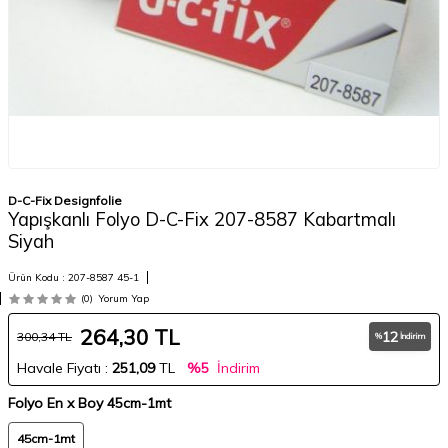
D-C-Fix Designfolie
Yapışkanlı Folyo D-C-Fix 207-8587 Kabartmalı
Siyah
Ürün Kodu :
207-8587 45-1
(0)
Yorum Yap
264,30
TL
12
300,34
TL
%
İndirim
Havale Fiyatı :
251,09
TL
%5
İndirim
Folyo En x Boy
45cm-1mt
45cm-1mt