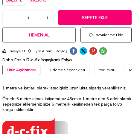
264,13 TL
396,20 TL
SEPETE EKLE
HEMEN AL
Favorilerime Ekle
Tavsiye Et
Fiyat Alarmı
Paylaş
Daha Fazla
D-c-fix Yapışkanlı Folyo
Ürün Açıklaması
Ödeme Seçenekleri
Yorumlar
Tav
1 metre ve katları olarak istediğiniz uzunlukta sipariş verebilirsiniz.
Örnek: 6 metre almak istiyorsanız 45cm x 1 metre den 6 adet olarak
sepetinize eklerseniz size 6 metrelik kesilmeden tek parça folyo
kargo edilecektir.