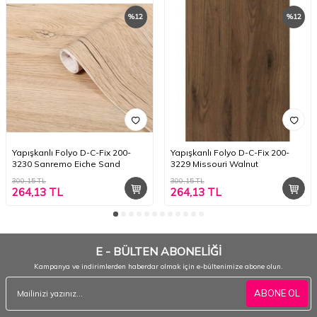
%
12
%
12
Yapışkanlı Folyo D-C-Fix 200-
Yapışkanlı Folyo D-C-Fix 200-
3230 Sanremo Eiche Sand
3229 Missouri Walnut
300,15
TL
300,15
TL
264,13
TL
264,13
TL
E - BÜLTEN ABONELİĞİ
Kampanya ve indirimlerden haberdar olmak için e-bültenimize abone olun.
ABONE OL