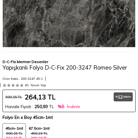
D-C-Fix Mermer Desenler
Yapışkanlı Folyo D-C-Fix 200-3247 Romeo Silver
Ürün Kodu :
200-3247 45-1
(0)
Yorum Yap
264,13
TL
12
300,15
TL
%
İndirim
Havale Fiyatı :
250,93
TL
%5
İndirim
Folyo En x Boy
45cm-1mt
45cm-1mt
67.5cm-1mt
300,15 TL
450,23 TL