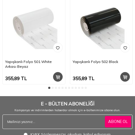
Yapışkanlı Folyo 501 White
Yapışkanlı Folyo 502 Black
Arkası Beyaz
355,89
TL
355,89
TL
E - BÜLTEN ABONELİĞİ
Kampanya ve indirimlerden haberdar olmak için e-bültenimize abone olun.
ABONE OL
KVKK Sözleşmesi'ni
, okudum, kabul ediyorum.