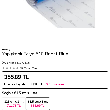
Avery
Yapışkanlı Folyo 510 Bright Blue
Ürün Kodu :
510 A-61.5
(0)
Yorum Yap
355,89
TL
Havale Fiyatı :
338,10
TL
%5
İndirim
Seçiniz
61.5 cm x 1 mt
123 cm x 1 mt
61.5 cm x 1 mt
711,78 TL
355,89 TL