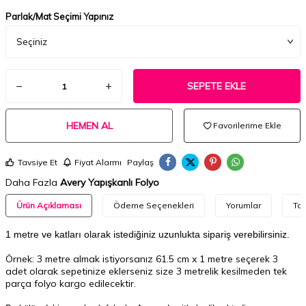
Parlak/Mat Seçimi Yapınız
SEPETE EKLE
HEMEN AL
Favorilerime Ekle
Tavsiye Et
Fiyat Alarmı
Paylaş
Daha Fazla
Avery Yapışkanlı Folyo
Ürün Açıklaması
Ödeme Seçenekleri
Yorumlar
Tav
1 metre ve katları olarak istediğiniz uzunlukta sipariş verebilirsiniz.
Örnek: 3 metre almak istiyorsanız 61.5 cm x 1 metre seçerek 3
adet olarak sepetinize eklerseniz size 3 metrelik kesilmeden tek
parça folyo kargo edilecektir.