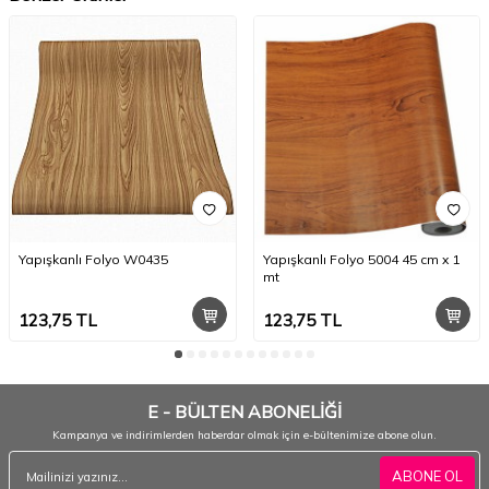
Yapışkanlı Folyo W0435
Yapışkanlı Folyo 5004 45 cm x 1
mt
123,75
TL
123,75
TL
E - BÜLTEN ABONELİĞİ
Kampanya ve indirimlerden haberdar olmak için e-bültenimize abone olun.
ABONE OL