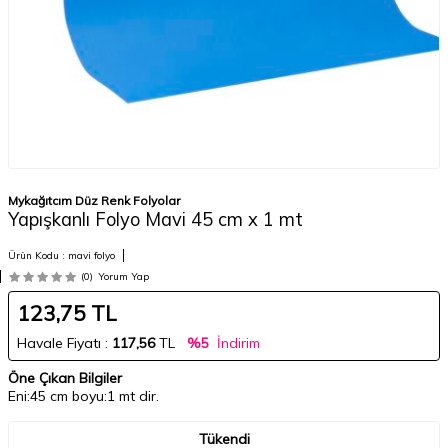
Mykağıtcım Düz Renk Folyolar
Yapışkanlı Folyo Mavi 45 cm x 1 mt
Ürün Kodu :
mavi folyo
(0)
Yorum Yap
123,75
TL
Havale Fiyatı :
117,56
TL
%5
İndirim
Öne Çıkan Bilgiler
Eni:45 cm boyu:1 mt dir.
Tükendi