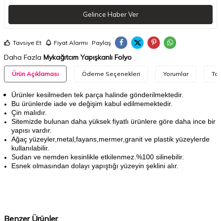
Gelince Haber Ver
Tavsiye Et
Fiyat Alarmı
Paylaş
Daha Fazla
Mykağıtcım Yapışkanlı Folyo
Ürün Açıklaması
Ödeme Seçenekleri
Yorumlar
Tav
Ürünler kesilmeden tek parça halinde gönderilmektedir.
Bu ürünlerde iade ve değişim kabul edilmemektedir.
Çin malıdır.
Sitemizde bulunan daha yüksek fiyatlı ürünlere göre daha ince bir
yapısı vardır.
Ağaç yüzeyler,metal,fayans,mermer,granit ve plastik yüzeylerde
kullanılabilir.
Sudan ve nemden kesinlikle etkilenmez.%100 silinebilir.
Esnek olmasından dolayı yapıştığı yüzeyin şeklini alır.
Benzer Ürünler