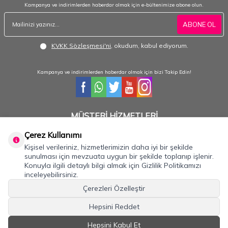
Kampanya ve indirimlerden haberdar olmak için e-bültenimize abone olun.
ABONE OL
KVKK Sözleşmesi'ni
, okudum, kabul ediyorum.
Kampanya ve indirimlerden haberdar olmak için bizi Takip Edin!
MÜŞTERİ HİZMETLERİ
Hafta içi 08:30 - 18:30 / Hafta sonu 08:30 - 17:00 arası merak ettiğiniz tüm sorular ve
Çerez Kullanımı
siparişleriniz için ulaşabilirsiniz.
Kişisel verileriniz, hizmetlerimizin daha iyi bir şekilde
0232 484 3844- 0533 330 8895
sunulması için mevzuata uygun bir şekilde toplanıp işlenir.
Konuyla ilgili detaylı bilgi almak için Gizlilik Politikamızı
inceleyebilirsiniz.
Önemli Bilgiler
Çerezleri Özelleştir
Hızlı Erişim
Hepsini Reddet
İLETİŞİM
Hepsini Kabul Et