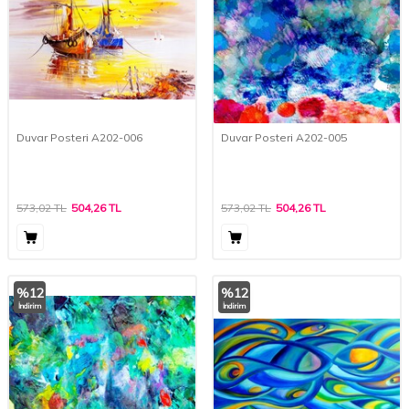
Duvar Posteri A202-006
Duvar Posteri A202-005
573,02
TL
504,26
TL
573,02
TL
504,26
TL
%
12
%
12
İndirim
İndirim