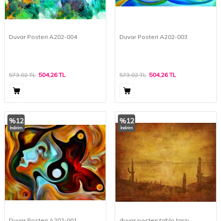
Duvar Posteri A202-004
Duvar Posteri A202-003
573,02
TL
504,26
TL
573,02
TL
504,26
TL
%
12
%
12
İndirim
İndirim
Duvar Posteri A202-001
duvar posteri tablo tarzı