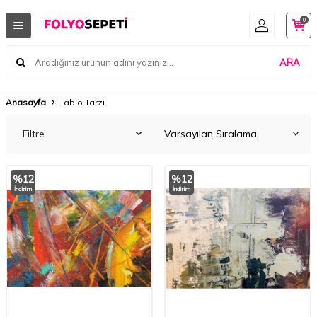
0
ARA
Anasayfa
Tablo Tarzı
Filtre
%
12
%
12
İndirim
İndirim