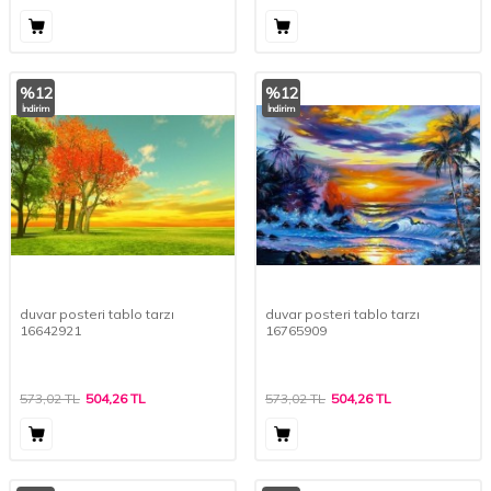
%
12
%
12
İndirim
İndirim
duvar posteri tablo tarzı
duvar posteri tablo tarzı
16642921
16765909
573,02
TL
504,26
TL
573,02
TL
504,26
TL