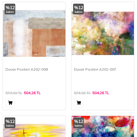
%
12
%
12
İndirim
İndirim
Duvar Posteri A202-008
Duvar Posteri A202-007
573,02
TL
504,26
TL
573,02
TL
504,26
TL
%
12
%
12
İndirim
İndirim