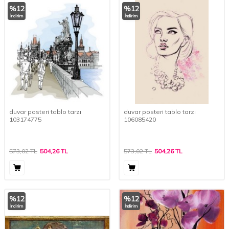
%
12
%
12
İndirim
İndirim
duvar posteri tablo tarzı
duvar posteri tablo tarzı
103174775
106085420
573,02
TL
504,26
TL
573,02
TL
504,26
TL
%
12
%
12
İndirim
İndirim