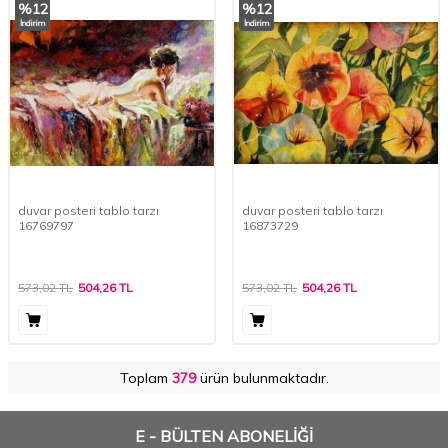
%
12
%
12
İndirim
İndirim
duvar posteri tablo tarzı
duvar posteri tablo tarzı
16769797
16873729
573,02
TL
504,26
TL
573,02
TL
504,26
TL
Toplam
379
ürün bulunmaktadır.
E - BÜLTEN ABONELİĞİ