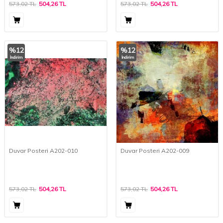
573,02
TL
504,26
TL
573,02
TL
504,26
TL
%
12
%
12
İndirim
İndirim
Duvar Posteri A202-010
Duvar Posteri A202-009
573,02
TL
504,26
TL
573,02
TL
504,26
TL