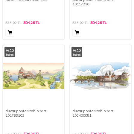
10117210
573,02
TL
504,26
TL
573,02
TL
504,26
TL
%
12
%
12
İndirim
İndirim
duvar posteri tablo tarzı
duvar posteri tablo tarzı
101793103
102400051
573,02
TL
504,26
TL
573,02
TL
504,26
TL