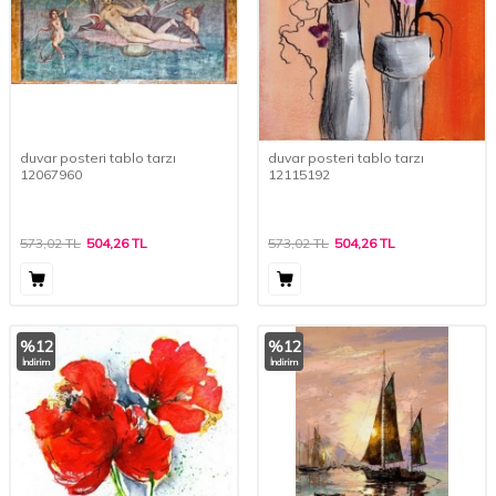
duvar posteri tablo tarzı
duvar posteri tablo tarzı
12067960
12115192
573,02
TL
504,26
TL
573,02
TL
504,26
TL
%
12
%
12
İndirim
İndirim