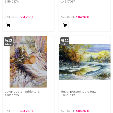
14541274
14547037
573,02
TL
504,26
TL
573,02
TL
504,26
TL
%
12
%
12
İndirim
İndirim
duvar posteri tablo tarzı
duvar posteri tablo tarzı
14826820
16461397
573,02
TL
504,26
TL
573,02
TL
504,26
TL