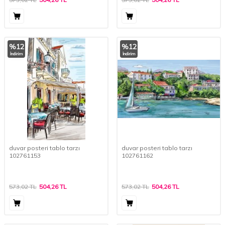
%
12
%
12
İndirim
İndirim
duvar posteri tablo tarzı
duvar posteri tablo tarzı
102761153
102761162
573,02
TL
504,26
TL
573,02
TL
504,26
TL