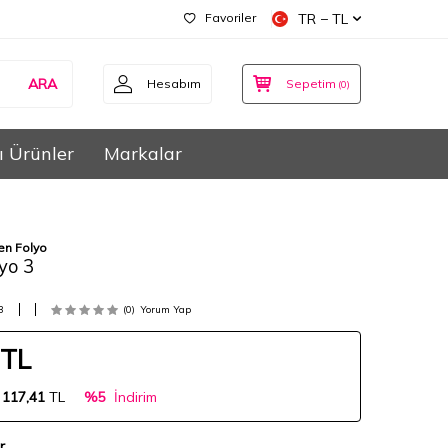
Favoriler
TR − TL
ARA
Hesabım
Sepetim
(
0
)
ı Ürünler
Markalar
en Folyo
yo 3
3
(0)
Yorum Yap
TL
:
117,41
TL
%5
İndirim
r