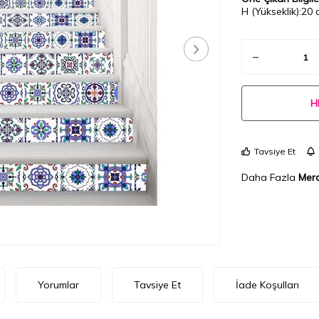
H (Yükseklik):20 
H
Tavsiye Et
Daha Fazla
Merd
Yorumlar
Tavsiye Et
İade Koşulları