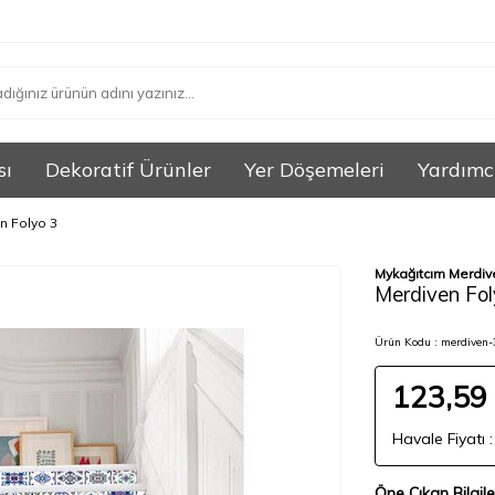
sı
Dekoratif Ürünler
Yer Döşemeleri
Yardımc
n Folyo 3
Mykağıtcım Merdiv
Merdiven Fol
Ürün Kodu :
merdiven-
123,59
Havale Fiyatı 
Öne Çıkan Bilgile