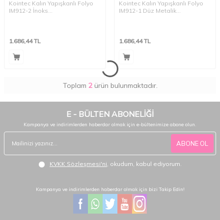
Kointec Kalın Yapışkanlı Folyo
Kointec Kalın Yapışkanlı Folyo
IM912-2 İnoks
IM912-1 Düz Metalik
123cmx1mt
123cmx1mt
1.686,44
TL
1.686,44
TL
Toplam
2
ürün bulunmaktadır.
E - BÜLTEN ABONELİĞİ
Kampanya ve indirimlerden haberdar olmak için e-bültenimize abone olun.
ABONE OL
KVKK Sözleşmesi'ni
, okudum, kabul ediyorum.
Kampanya ve indirimlerden haberdar olmak için bizi Takip Edin!