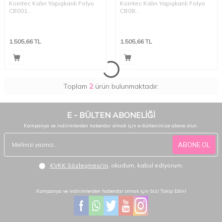
Kointec Kalın Yapışkanlı Folyo
Kointec Kalın Yapışkanlı Folyo
CB001
CB08
123cmx1mt
123cmx1mt
1.505,66
TL
1.505,66
TL
Toplam
2
ürün bulunmaktadır.
E - BÜLTEN ABONELİĞİ
Kampanya ve indirimlerden haberdar olmak için e-bültenimize abone olun.
ABONE OL
KVKK Sözleşmesi'ni
, okudum, kabul ediyorum.
Kampanya ve indirimlerden haberdar olmak için bizi Takip Edin!