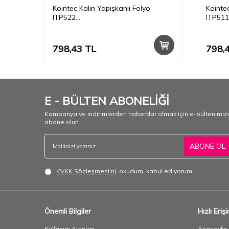
Kointec Kalın Yapışkanlı Folyo
Kointec
ITP522
ITP511
50cmx1mt
50cmx
798,43
TL
798,
E - BÜLTEN ABONELİĞİ
Kampanya ve indirimlerden haberdar olmak için e-bültenimiz
abone olun.
ABONE OL
KVKK Sözleşmesi'ni
, okudum, kabul ediyorum.
Önemli Bilgiler
Hızlı Eriş
Kullanım Alanları
Anasayfa