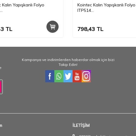
 Kalın Yapışkanlı Folyo
Kointec Kalın Yapışkanlı Folyo
ITP514
1mt
50cmx1mt
43
TL
798,43
TL
Kampanya ve indirimlerden haberdar olmak için bizi
Takip Edin!
e
im
İLETİŞİM