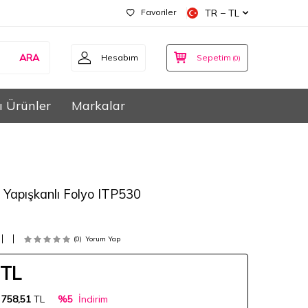
Favoriler
TR − TL
ARA
Hesabım
Sepetim
(
0
)
ı Ürünler
Markalar
n Yapışkanlı Folyo ITP530
(0)
Yorum Yap
TL
:
758,51
TL
%5
İndirim