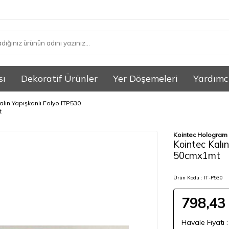
sı
Dekoratif Ürünler
Yer Döşemeleri
Yardımc
alın Yapışkanlı Folyo ITP530
t
Kointec Hologram
Kointec Kalı
50cmx1mt
Ürün Kodu :
IT-P530
798,43
Havale Fiyatı 