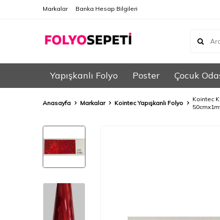
Markalar
Banka Hesap Bilgileri
Yapışkanlı Folyo
Poster
Çocuk Oda
Kointec K
Anasayfa
Markalar
Kointec Yapışkanlı Folyo
50cmx1m