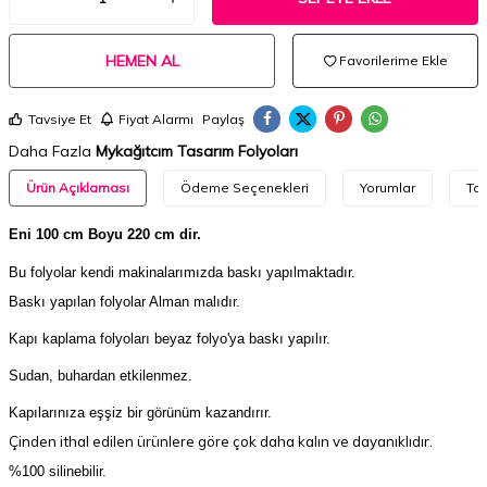
HEMEN AL
Favorilerime Ekle
Tavsiye Et
Fiyat Alarmı
Paylaş
Daha Fazla
Mykağıtcım Tasarım Folyoları
Ürün Açıklaması
Ödeme Seçenekleri
Yorumlar
Tav
Eni 100 cm Boyu 220 cm dir.
Bu folyolar kendi makinalarımızda baskı yapılmaktadır.
Baskı yapılan folyolar Alman malıdır.
Kapı kaplama folyoları beyaz folyo'ya baskı yapılır.
Sudan, buhardan etkilenmez.
Kapılarınıza eşşiz bir görünüm kazandırır.
Çinden ithal edilen ürünlere göre çok daha kalın ve dayanıklıdır.
%100 silinebilir.