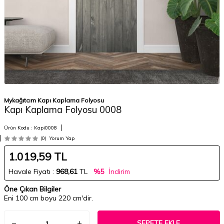
Mykağıtcım Kapı Kaplama Folyosu
Kapı Kaplama Folyosu 0008
Ürün Kodu :
Kapi0008
(0)
Yorum Yap
1.019,59
TL
Havale Fiyatı :
968,61
TL
%5
İndirim
Öne Çıkan Bilgiler
Eni 100 cm boyu 220 cm'dir.
SEPETE EKLE