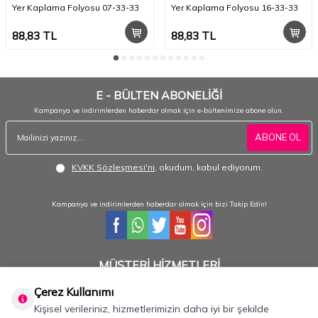
Yer Kaplama Folyosu 07-33-33
Yer Kaplama Folyosu 16-33-33
88,83
TL
88,83
TL
E - BÜLTEN ABONELİĞİ
Kampanya ve indirimlerden haberdar olmak için e-bültenimize abone olun.
ABONE OL
KVKK Sözleşmesi'ni
, okudum, kabul ediyorum.
Kampanya ve indirimlerden haberdar olmak için bizi Takip Edin!
MÜŞTERİ HİZMETLERİ
Hafta içi 08:30 - 18:30 / Hafta sonu 08:30 - 17:00 arası merak ettiğiniz tüm sorular ve
siparişleriniz için ulaşabilirsiniz.
Çerez Kullanımı
Kişisel verileriniz, hizmetlerimizin daha iyi bir şekilde
0232 484 3844- 0533 330 8895