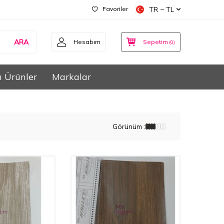
Favoriler
TR − TL
ARA
Hesabım
Sepetim
(
0
)
ı Ürünler
Markalar
Görünüm :