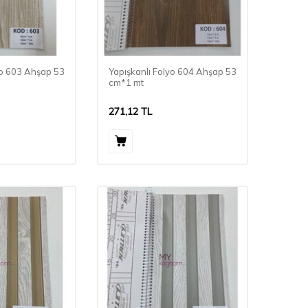
yo 603 Ahşap 53
Yapışkanlı Folyo 604 Ahşap 53
cm*1 mt
271,12
TL