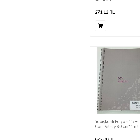
271,12
TL
Yapışkanlı Folyo 618 Bu
Cam Vitray 90 cm*1 mt
672,00
TL