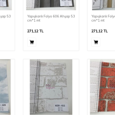
hşap 53
Yapışkanlı Folyo 606 Ahşap 53
Yapışkanlı Fol
cm*1 mt
cm*1 mt
271,12
TL
271,12
TL