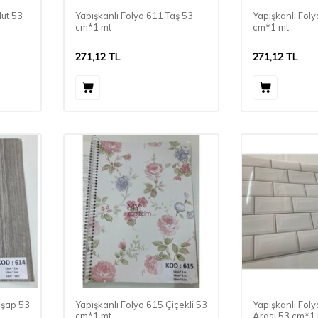
lut 53
Yapışkanlı Folyo 611 Taş 53
Yapışkanlı Fol
cm*1 mt
cm*1 mt
271,12
TL
271,12
TL
hşap 53
Yapışkanlı Folyo 615 Çiçekli 53
Yapışkanlı Fol
cm*1 mt
Arası 53 cm*1