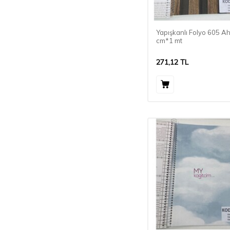
Yapışkanlı Folyo 605 A
cm*1 mt
271,12
TL