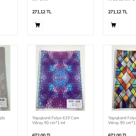
271,12
TL
271,12
TL
zlu
Yapışkanlı Folyo 619 Cam
Yapışkanlı Fol
Vitray 90 cm*1 mt
Vitray 90 cm*1
672,00
TL
672,00
TL