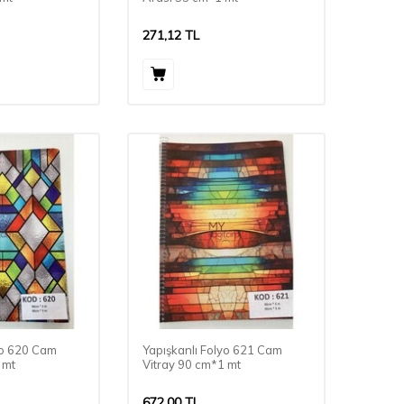
271,12
TL
yo 620 Cam
Yapışkanlı Folyo 621 Cam
 mt
Vitray 90 cm*1 mt
672,00
TL