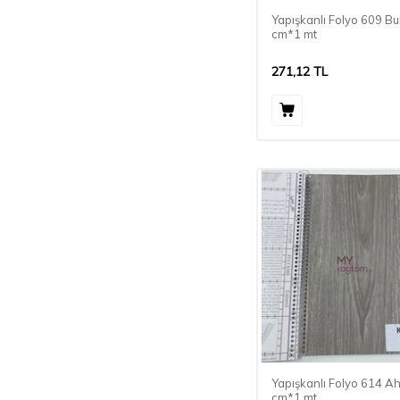
Yapışkanlı Folyo 609 Bu
cm*1 mt
271,12
TL
Yapışkanlı Folyo 614 A
cm*1 mt