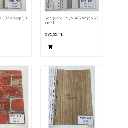
yo 607 Ahşap 53
Yapışkanlı Folyo 608 Ahşap 53
cm*1 mt
271,12
TL