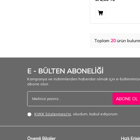
Toplam
20
ürün bulunm
E - BÜLTEN ABONELİĞİ
Kampanya ve indirimlerden haberdar olmak için e-bültenimiz
abone olun.
ABONE OL
KVKK Sözleşmesi'ni
, okudum, kabul ediyorum.
Önemli Bilgiler
Hızlı Eriş