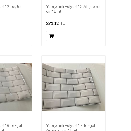
yo 612 Taş 53
Yapışkanlı Folyo 613 Ahşap 53
cm*1 mt
271,12
TL
yo 616 Tezgah
Yapışkanlı Folyo 617 Tezgah
 mt
Arası 53 cm*1 mt