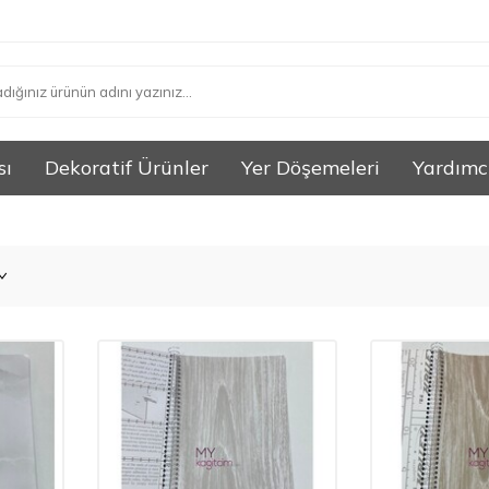
sı
Dekoratif Ürünler
Yer Döşemeleri
Yardımc