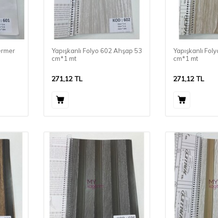
ermer
Yapışkanlı Folyo 602 Ahşap 53
Yapışkanlı Fol
cm*1 mt
cm*1 mt
271,12
TL
271,12
TL