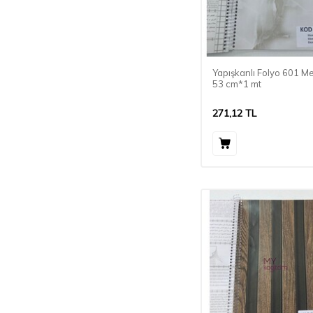
Yapışkanlı Folyo 601 M
53 cm*1 mt
271,12
TL