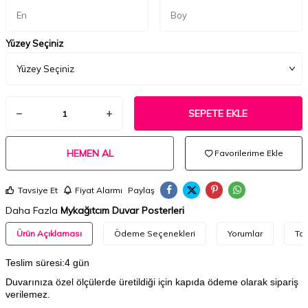
Yüzey Seçiniz
SEPETE EKLE
HEMEN AL
Favorilerime Ekle
Tavsiye Et
Fiyat Alarmı
Paylaş
Daha Fazla
Mykağıtcım Duvar Posterleri
Ürün Açıklaması
Ödeme Seçenekleri
Yorumlar
Tav
Teslim süresi:4 gün
Duvarınıza özel ölçülerde üretildiği için kapıda ödeme olarak sipariş
verilemez.