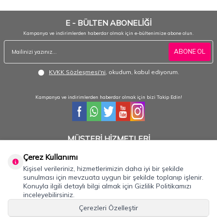
E - BÜLTEN ABONELİĞİ
Kampanya ve indirimlerden haberdar olmak için e-bültenimize abone olun.
ABONE OL
KVKK Sözleşmesi'ni
, okudum, kabul ediyorum.
Kampanya ve indirimlerden haberdar olmak için bizi Takip Edin!
MÜŞTERİ HİZMETLERİ
Hafta içi 08:30 - 18:30 / Hafta sonu 08:30 - 17:00 arası merak ettiğiniz tüm sorular ve
siparişleriniz için ulaşabilirsiniz.
Çerez Kullanımı
Kişisel verileriniz, hizmetlerimizin daha iyi bir şekilde
0232 484 3844- 0533 330 8895
sunulması için mevzuata uygun bir şekilde toplanıp işlenir.
Konuyla ilgili detaylı bilgi almak için Gizlilik Politikamızı
inceleyebilirsiniz.
Önemli Bilgiler
Çerezleri Özelleştir
Hızlı Erişim