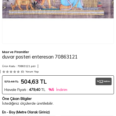
Mısır ve Piramitler
duvar posteri enteresan 70863121
Ürün Kodu :
70863121 pstr
(0)
Yorum Yap
504,63
TL
12
573,44
TL
%
İndirim
Havale Fiyatı :
479,40
TL
%5
İndirim
Öne Çıkan Bilgiler
İstediğiniz ölçülerde üretilebilir.
En - Boy (Metre Olarak Giriniz)