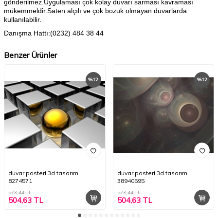
gönderilmez.Uygulaması çok kolay duvarı sarması kavraması
mükemmeldir.Saten alçılı ve çok bozuk olmayan duvarlarda
kullanılabilir.
Danışma Hattı:(0232) 484 38 44
Benzer Ürünler
%
12
%
12
duvar posteri 3d tasarım
duvar posteri 3d tasarım
8274571
38940595
573,44
TL
573,44
TL
504,63
TL
504,63
TL