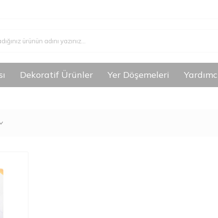
sı
Dekoratif Ürünler
Yer Döşemeleri
Yardımc