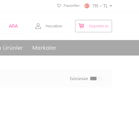
Favoriler
TR − TL
ARA
Hesabım
Sepetim
(
0
)
ı Ürünler
Markalar
Görünüm :