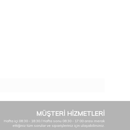
MÜŞTERİ HİZMETLERİ
Hafta içi 08:30 - 18:30 / Hafta sonu 08:30 - 17:00 arası merak
ettiğiniz tüm sorular ve siparişleriniz için ulaşabilirsiniz.